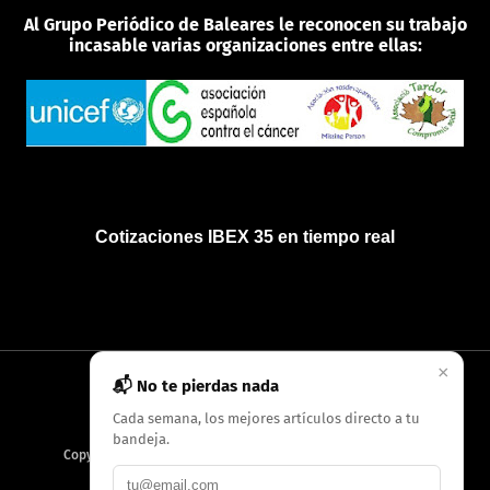
Al Grupo Periódico de Baleares le reconocen su trabajo
incasable varias organizaciones entre ellas:
Cotizaciones IBEX 35 en tiempo real
×
📬 No te pierdas nada
INICIO
QUIÉNES SOMOS
POLÍTICA DE PRIVACIDAD
Cada semana, los mejores artículos directo a tu
bandeja.
Copyright
2026
AMC Digitales / Grupo Periódico de Baleares