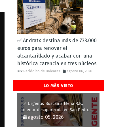
✅ Andratx destina más de 733.000
euros para renovar el
alcantarillado y acabar con una
histórica carencia en tres núcleos
Periódico de Baleares
agosto 06, 2026
LO MÁS VISTO
✅ Urgente: Buscan a Elena R.F.,
menor desaparecida en San Pedro
del Pinatar
agosto 05, 2026