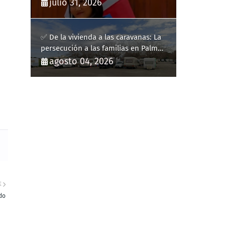
como presidenta de Perú
julio 31, 2026
✅ De la vivienda a las caravanas: La
persecución a las familias en Palma
y la complicidad de un fracaso
agosto 04, 2026
heredado
E
do