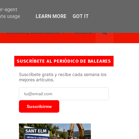
er-agent
rate usage
LEARN MORE
GOT IT
Dirección y Colaboradores
Contacto
SUSCRÍBETE AL PERIÓDICO DE BALEARES
Suscríbete gratis y recibe cada semana los
mejores artículos.
Suscribirme
SANT ELM