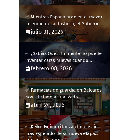
✅ Mientras España arde en el mayor
incendio de su historia, el Gobierno
bloquea siete hidroaviones por
julio 31, 2026
"ahorrarse" dinero
✅ ¿Sabías Que… tu mente no puede
inventar caras nuevas cuando
sueñas?
febrero 08, 2026
✅ Farmacias de guardia en Baleares
hoy – listado actualizado
abril 24, 2026
✅ Keiko Fujimori lanza el mensaje
más esperado de su nueva etapa