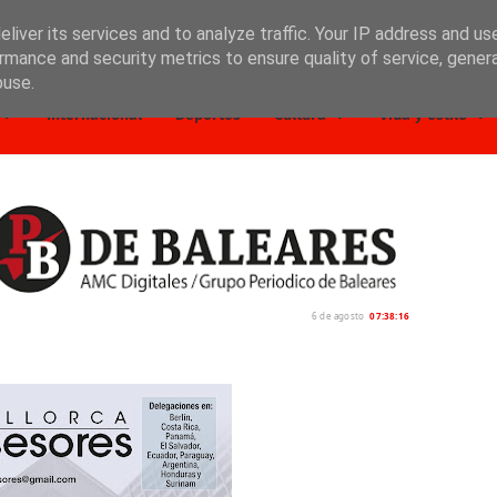
liver its services and to analyze traffic. Your IP address and us
rmance and security metrics to ensure quality of service, gene
buse.
Internacional
Deportes
Cultura
Vida y estilo
6 de agosto
07:38:17