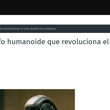
ue revoluciona el cine desde las sombras
afo humanoide que revoluciona el