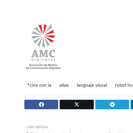
*cine con ia
atlas
lenguaje visual
robot h
MÁS ANTIGUA