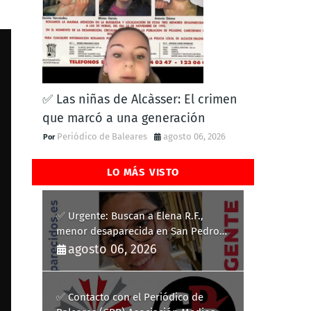
✅ Las niñas de Alcàsser: El crimen
que marcó a una generación
Periódico de Baleares
agosto 06, 2026
LO MÁS VISTO
✅ Urgente: Buscan a Elena R.F.,
menor desaparecida en San Pedro
del Pinatar
agosto 06, 2026
✅ Contacto con el Periódico de