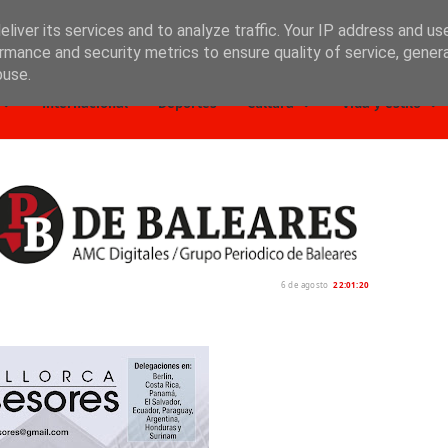
liver its services and to analyze traffic. Your IP address and us
rmance and security metrics to ensure quality of service, gene
buse.
Internacional
Deportes
Cultura
Vida y estilo
6 de agosto
22:01:21