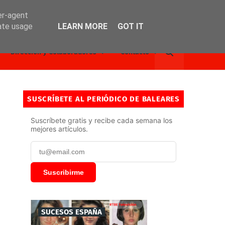
er-agent
rate usage
LEARN MORE
GOT IT
Dirección y Colaboradores
Contacto
SUSCRÍBETE AL PERIÓDICO DE BALEARES
Suscríbete gratis y recibe cada semana los
mejores artículos.
Suscribirme
SUCESOS ESPAÑA