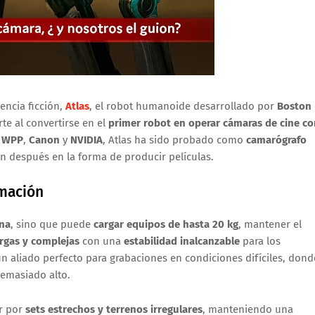
encia ficción,
Atlas
, el robot humanoide desarrollado por
Boston
arte al convertirse en el
primer robot en operar cámaras de cine co
n
WPP
,
Canon
y
NVIDIA
, Atlas ha sido probado como
camarógrafo
n después en la forma de producir películas.
lmación
na
, sino que puede
cargar equipos de hasta 20 kg
, mantener el
rgas y complejas
con una
estabilidad inalcanzable
para los
n aliado perfecto para grabaciones en condiciones difíciles, dond
 demasiado alto.
ar por
sets estrechos y terrenos irregulares
, manteniendo una