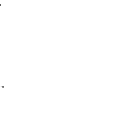
n
ren