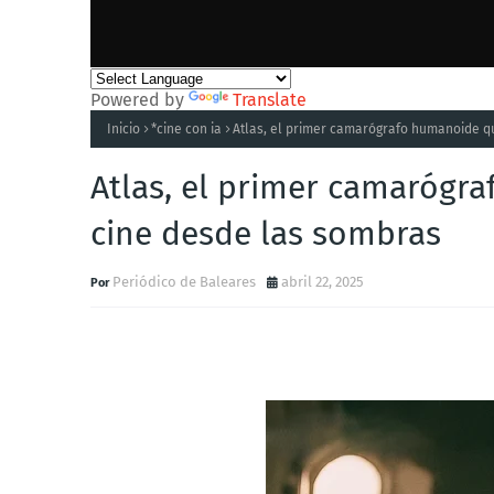
Powered by
Translate
Inicio
*cine con ia
Atlas, el primer camarógrafo humanoide q
Atlas, el primer camarógr
cine desde las sombras
Periódico de Baleares
abril 22, 2025