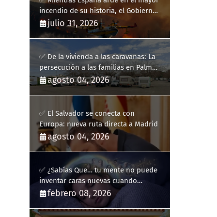
✅ Mientras España arde en el mayor
incendio de su historia, el Gobierno
bloquea siete hidroaviones por
julio 31, 2026
"ahorrarse" dinero
✅ De la vivienda a las caravanas: La
persecución a las familias en Palma
y la complicidad de un fracaso
agosto 04, 2026
heredado
✅ El Salvador se conecta con
Europa: nueva ruta directa a Madrid
agosto 04, 2026
✅ ¿Sabías Que… tu mente no puede
inventar caras nuevas cuando
sueñas?
febrero 08, 2026