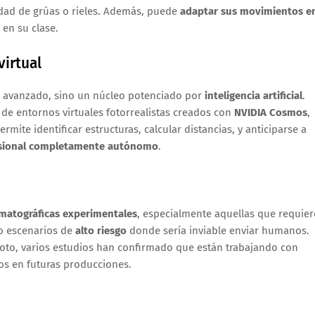
idad de grúas o rieles. Además, puede
adaptar sus movimientos e
 en su clase.
virtual
o avanzado, sino un núcleo potenciado por
inteligencia artificial
.
 de entornos virtuales fotorrealistas creados con
NVIDIA Cosmos
,
permite identificar estructuras, calcular distancias, y anticiparse a
esional completamente autónomo
.
matográficas experimentales
, especialmente aquellas que requie
 o escenarios de
alto riesgo
donde sería inviable enviar humanos.
oto, varios estudios han confirmado que están trabajando con
ios en futuras producciones.