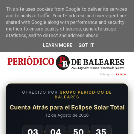
This site uses cookies from Google to deliver its services
and to analyze traffic. Your IP address and user-agent are
Inicio
Nosotros
Política de privacidad
shared with Google along with performance and security
metrics to ensure quality of service, generate usage
statistics, and to detect and address abuse.
LEARN MORE
GOT IT
9 de agosto
13:09:25
OFRECIDO POR
GRUPO PERIÓDICO DE
BALEARES
Cuenta Atrás para el Eclipse Solar Total
12 de Agosto de 2026
03
04
50
34
:
:
: