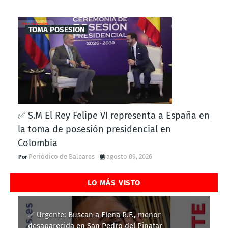
TOMA POSESION
✅ S.M El Rey Felipe VI representa a España en
la toma de posesión presidencial en
Colombia
Periódico de Baleares
agosto 09, 2026
LO MÁS VISTO
✅ Urgente: Buscan a Elena R.F., menor
desaparecida en San Pedro del Pinatar