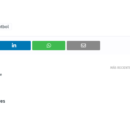
útbol
MÁS RECIENT
de
res