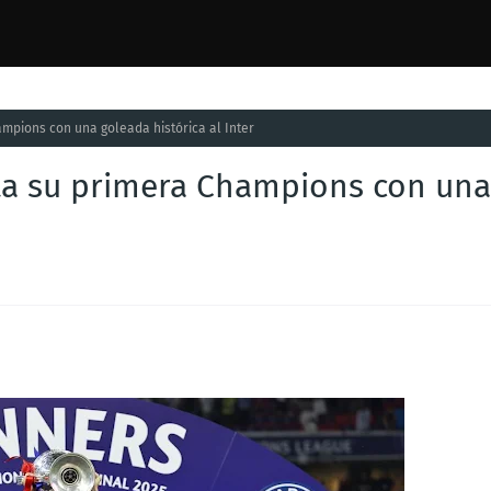
ampions con una goleada histórica al Inter
sta su primera Champions con una