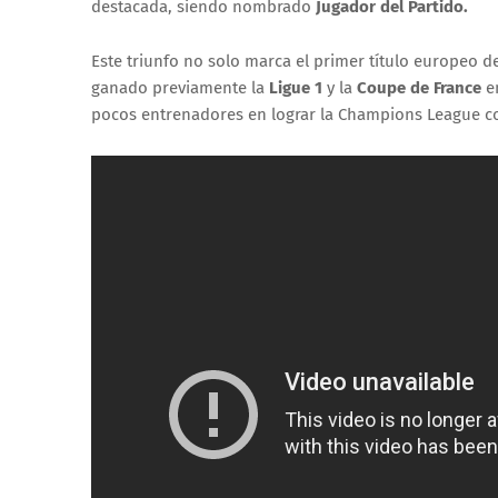
destacada, siendo nombrado
Jugador del Partido.
Este triunfo no solo marca el primer título europeo 
ganado previamente la
Ligue 1
y la
Coupe de France
e
pocos entrenadores en lograr la Champions League co