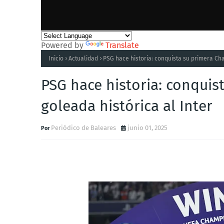
Powered by
Translate
Inicio
Actualidad
PSG hace historia: conquista su primera Ch
PSG hace historia: conqui
goleada histórica al Inter
Periódico de Baleares
junio 01, 2025