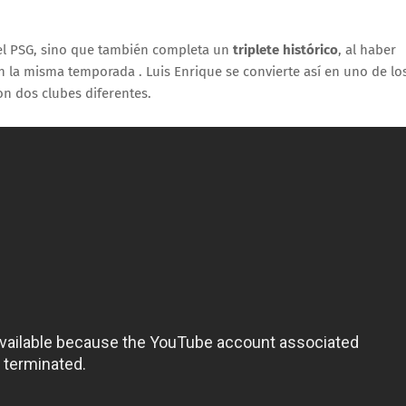
del PSG, sino que también completa un
triplete histórico
, al haber
n la misma temporada
.
Luis Enrique se convierte así en uno de lo
n dos clubes diferentes.