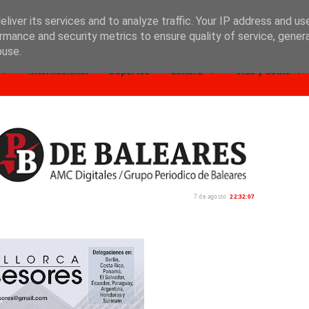
liver its services and to analyze traffic. Your IP address and us
rmance and security metrics to ensure quality of service, gene
buse.
Internacional
Deportes
Cultura
Vida y estilo
7 de agosto
22:32:08