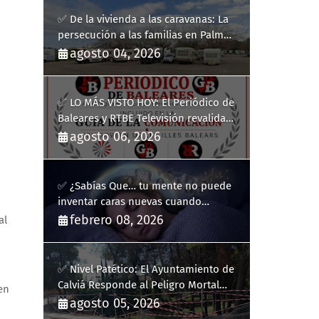
✅ De la vivienda a las caravanas: La
persecución a las familias en Palma
y la complicidad de un fracaso
agosto 04, 2026
heredado
✅ LO MÁS VISTO HOY: El Periódico de
Baleares y RTBE Televisión revalidan
más de cinco años en la Guía de la
agosto 06, 2026
Comunicación del Govern de les Illes
Balears
✅ ¿Sabías Que… tu mente no puede
inventar caras nuevas cuando
sueñas?
febrero 08, 2026
al
✅ Nivel Patético: El Ayuntamiento de
Calviá Responde al Peligro Mortal
en
con "Plastiquitos"
agosto 05, 2026