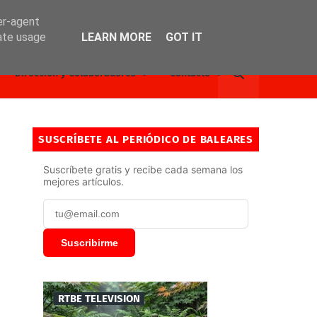
er-agent
rate usage
LEARN MORE
GOT IT
Dirección y Colaboradores
Contacto
SUSCRÍBETE AL PERIÓDICO DE BALEARES
Suscríbete gratis y recibe cada semana los
mejores artículos.
Suscribirme
RTBE TELEVISION