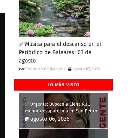
✅ Música para el descanso en el
Periódico de Baleares| 03 de
agosto
Periódico de Baleares
agosto 07, 2026
LO MÁS VISTO
✅ Urgente: Buscan a Elena R.F.,
menor desaparecida en San Pedro
del Pinatar
agosto 06, 2026