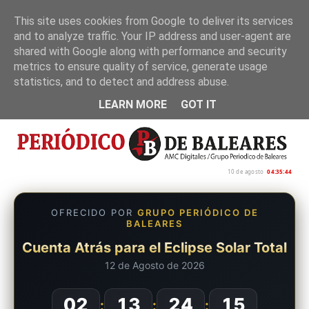
This site uses cookies from Google to deliver its services
and to analyze traffic. Your IP address and user-agent are
Inicio
Nosotros
Política de privacidad
shared with Google along with performance and security
metrics to ensure quality of service, generate usage
statistics, and to detect and address abuse.
LEARN MORE
GOT IT
10 de agosto
04:35:45
OFRECIDO POR
GRUPO PERIÓDICO DE
BALEARES
Cuenta Atrás para el Eclipse Solar Total
12 de Agosto de 2026
02
13
24
14
:
:
: