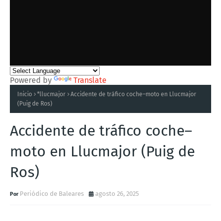
Powered by
Translate
Inicio
*llucmajor
Accidente de tráfico coche–moto en Llucmajor
(Puig de Ros)
Accidente de tráfico coche–
moto en Llucmajor (Puig de
Ros)
Periódico de Baleares
agosto 26, 2025