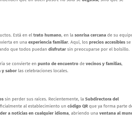
ctos. Está en el
trato humano
, en la
sonrisa cercana
de su equip
nvierta en una
experiencia familiar
. Aquí, los
precios accesibles
se
rando que todos puedan
disfrutar
sin preocuparse por el bolsillo.
ería se convierte en
punto de encuentro
de
vecinos y familias
,
a y sabor
las celebraciones locales.
os
sin perder sus raíces. Recientemente, la
S
ubdirectora del
oficialmente al establecimiento un
código QR
que ya forma parte d
der a noticias en cualquier idioma
, abriendo una
ventana al mun