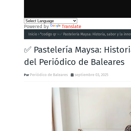
Powered by
Translate
Inicio
*codigo qr
✅ Pastelería Maysa: Historia, sabor y la inn
✅ Pastelería Maysa: Histori
del Periódico de Baleares
Periódico de Baleares
septiembre 03, 2025