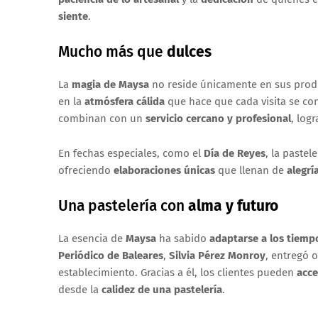
siente
.
Mucho más que
dulces
La
magia de Maysa
no reside únicamente en sus produ
en la
atmósfera cálida
que hace que cada visita se co
combinan con un
servicio cercano y profesional
, log
En fechas especiales, como el
Día de Reyes
, la pastel
ofreciendo
elaboraciones únicas
que llenan de
alegrí
Una pastelería con
alma y futuro
La esencia de
Maysa
ha sabido
adaptarse a los tiemp
Periódico de Baleares
,
Silvia Pérez Monroy
, entregó 
establecimiento. Gracias a él, los clientes pueden
acce
desde la
calidez de una pastelería
.