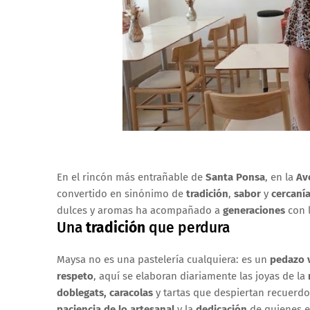
En el rincón más entrañable de
Santa Ponsa
, en la
Av
convertido en sinónimo de
tradición
,
sabor
y
cercaní
dulces y aromas ha acompañado a
generaciones
con l
Una
tradición
que perdura
Maysa no es una pastelería cualquiera: es un
pedazo v
respeto
, aquí se elaboran diariamente las joyas de la
doblegats, caracolas
y tartas que despiertan recuerdo
paciencia de lo artesanal
y la
dedicación
de quienes e