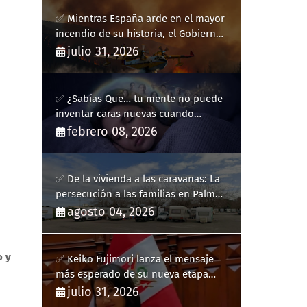
✅ Mientras España arde en el mayor
incendio de su historia, el Gobierno
bloquea siete hidroaviones por
julio 31, 2026
"ahorrarse" dinero
✅ ¿Sabías Que… tu mente no puede
inventar caras nuevas cuando
sueñas?
febrero 08, 2026
✅ De la vivienda a las caravanas: La
persecución a las familias en Palma
y la complicidad de un fracaso
agosto 04, 2026
heredado
o y
✅ Keiko Fujimori lanza el mensaje
más esperado de su nueva etapa
como presidenta de Perú
julio 31, 2026