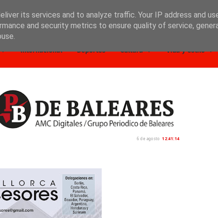
liver its services and to analyze traffic. Your IP address and us
rmance and security metrics to ensure quality of service, gene
buse.
Internacional
Deportes
Cultura
Vida y estilo
6 de agosto
12:41:16