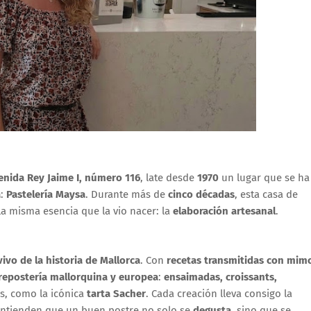
enida Rey Jaime I, número 116
, late desde
1970
un lugar que se ha
a
:
Pastelería Maysa
. Durante más de
cinco décadas
, esta casa de
a misma esencia que la vio nacer: la
elaboración artesanal
.
ivo de la historia de Mallorca
. Con
recetas transmitidas con mim
repostería mallorquina y europea
:
ensaimadas, croissants,
s, como la icónica
tarta Sacher
. Cada creación lleva consigo la
ntienden que un buen postre no solo se
degusta
, sino que se