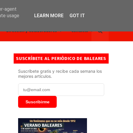
er-agent
rate usage
LEARN MORE
GOT IT
Dirección y Colaboradores
Contacto
SUSCRÍBETE AL PERIÓDICO DE BALEARES
Suscríbete gratis y recibe cada semana los
mejores artículos.
Suscribirme
VERANO BALEARES