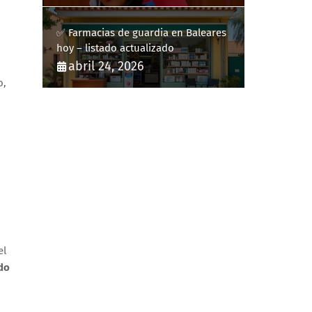
✅ Farmacias de guardia en Baleares
hoy – listado actualizado
abril 24, 2026
o,
el
do