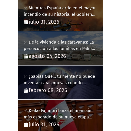
✅ Mientras España arde en el mayor
incendio de su historia, el Gobierno
bloquea siete hidroaviones por
julio 31, 2026
"ahorrarse" dinero
✅ De la vivienda a las caravanas: La
persecución a las familias en Palma
y la complicidad de un fracaso
agosto 04, 2026
heredado
✅ ¿Sabías Que… tu mente no puede
inventar caras nuevas cuando
sueñas?
febrero 08, 2026
✅ Keiko Fujimori lanza el mensaje
más esperado de su nueva etapa
como presidenta de Perú
julio 31, 2026