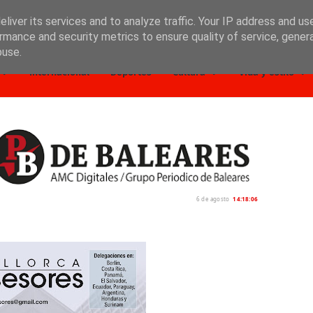
liver its services and to analyze traffic. Your IP address and us
rmance and security metrics to ensure quality of service, gene
buse.
Internacional
Deportes
Cultura
Vida y estilo
6 de agosto
14:18:08