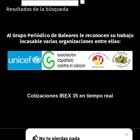
Resultados de la búsqueda
Al Grupo Periódico de Baleares le reconocen su trabajo
incasable varias organizaciones entre ellas:
Cotizaciones IBEX 35 en tiempo real
×
📬 No te pierdas nada
INICIO
QUIÉNES SOMOS
POLÍTICA DE PRIVACIDAD