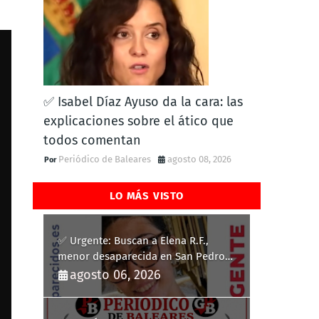
✅ Isabel Díaz Ayuso da la cara: las
explicaciones sobre el ático que
todos comentan
Periódico de Baleares
agosto 08, 2026
LO MÁS VISTO
✅ Urgente: Buscan a Elena R.F.,
menor desaparecida en San Pedro
del Pinatar
agosto 06, 2026