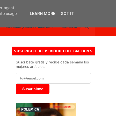
er-agent
rate usage
LEARN MORE
GOT IT
Dirección y Colaboradores
Contacto
SUSCRÍBETE AL PERIÓDICO DE BALEARES
Suscríbete gratis y recibe cada semana los
mejores artículos.
Suscribirme
POLEMICA