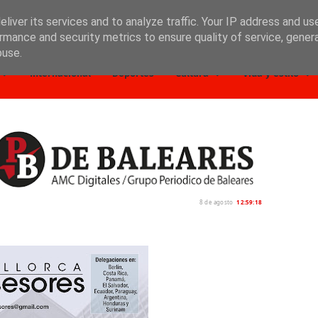
liver its services and to analyze traffic. Your IP address and us
rmance and security metrics to ensure quality of service, gene
buse.
Internacional
Deportes
Cultura
Vida y estilo
8 de agosto
12:59:20