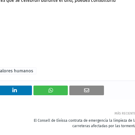
les que se celebran durante el año, puedes consultarla
valores humanos
MÁS RECIENT
El Consell de Eivissa contrata de emergencia la limpieza de l
carreteras afectadas por las torment