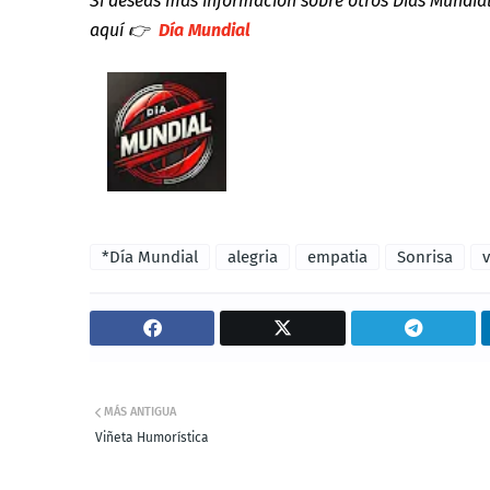
Si deseas más información sobre otros Días Mundia
aquí
👉
Día Mundial
*Día Mundial
alegria
empatia
Sonrisa
MÁS ANTIGUA
Viñeta Humorística