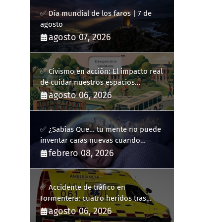
✅ Día mundial de los faros | 7 de
agosto
agosto 07, 2026
✅ Civismo en acción: El impacto real
de cuidar nuestros espacios
públicos
agosto 06, 2026
✅ ¿Sabías Que… tu mente no puede
inventar caras nuevas cuando
sueñas?
febrero 08, 2026
✅ Accidente de tráfico en
Formentera: cuatro heridos tras
volcar un turismo en la PM-820-2
agosto 06, 2026