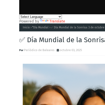
Powered by
Translate
Inicio
*Día Mundial
✅ Día Mundial de la Sonrisa: 3 de octubre
✅ Día Mundial de la Sonris
Periódico de Baleares
octubre 03, 2025