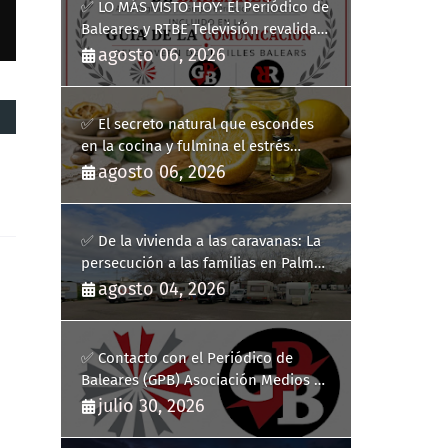
✅ LO MÁS VISTO HOY: El Periódico de
Baleares y RTBE Televisión revalidan
más de cinco años en la Guía de la
agosto 06, 2026
Comunicación del Govern de les Illes
Balears
✅ El secreto natural que escondes
en la cocina y fulmina el estrés
diario
agosto 06, 2026
✅ De la vivienda a las caravanas: La
persecución a las familias en Palma
y la complicidad de un fracaso
agosto 04, 2026
heredado
✅ Contacto con el Periódico de
Baleares (GPB) Asociación Medios de
Comunicación Digitales
julio 30, 2026