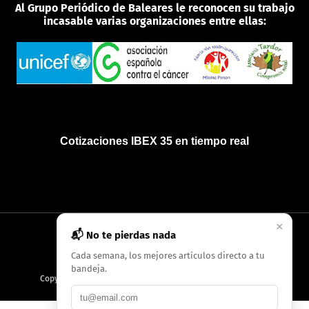
Al Grupo Periódico de Baleares le reconocen su trabajo
incasable varias organizaciones entre ellas:
Cotizaciones IBEX 35 en tiempo real
×
📬 No te pierdas nada
INICIO
QUIÉNES SOMOS
POLÍTICA DE PRIVACIDAD
Cada semana, los mejores artículos directo a tu
bandeja.
Copyright
2026
AMC Digitales / Grupo Periódico de Baleares