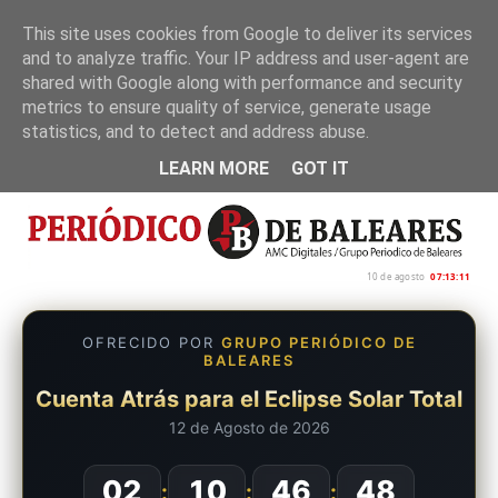
This site uses cookies from Google to deliver its services
and to analyze traffic. Your IP address and user-agent are
Inicio
Nosotros
Política de privacidad
shared with Google along with performance and security
metrics to ensure quality of service, generate usage
statistics, and to detect and address abuse.
LEARN MORE
GOT IT
10 de agosto
07:13:12
OFRECIDO POR
GRUPO PERIÓDICO DE
BALEARES
Cuenta Atrás para el Eclipse Solar Total
12 de Agosto de 2026
02
10
46
47
:
:
: