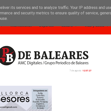
liver its services and to analyze traffic. Your IP address and us
rmance and security metrics to ensure quality of service, gene
buse.
Internacional
Deportes
Cultura
Vida y estilo
7 de agosto
12:57:29