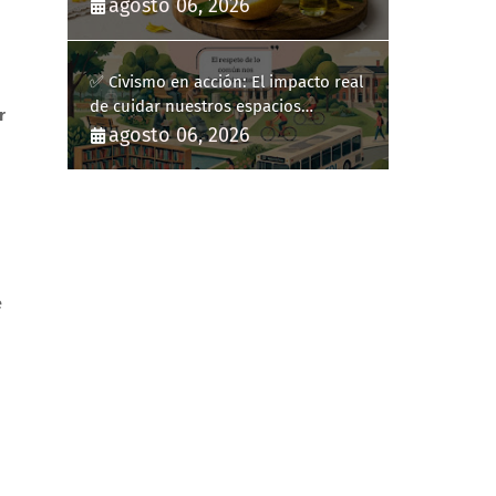
diario
agosto 06, 2026
✅ Civismo en acción: El impacto real
de cuidar nuestros espacios
r
públicos
agosto 06, 2026
e