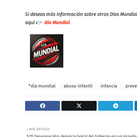
Si deseas más información sobre otros Días Mundia
aquí
👉
Día Mundial
*dia mundial
abuso infantil
infancia
preve
MÁS ANTIGUA
SOS Desaparecidos denuncia boicot del Gobierno en sus jornada