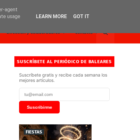
er-agent
rate usage
LEARN MORE
GOT IT
Dirección y Colaboradores
Contacto
SUSCRÍBETE AL PERIÓDICO DE BALEARES
Suscríbete gratis y recibe cada semana los
mejores artículos.
Suscribirme
FIESTAS