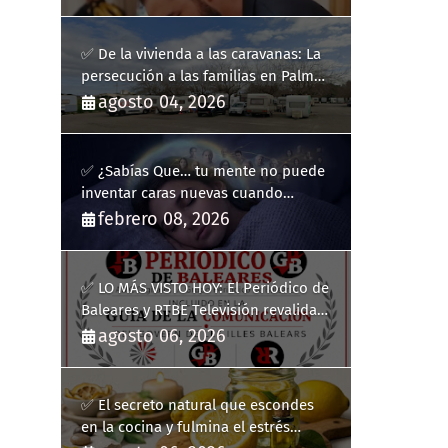
✅ De la vivienda a las caravanas: La
persecución a las familias en Palma
y la complicidad de un fracaso
agosto 04, 2026
heredado
✅ ¿Sabías Que… tu mente no puede
inventar caras nuevas cuando
sueñas?
febrero 08, 2026
✅ LO MÁS VISTO HOY: El Periódico de
Baleares y RTBE Televisión revalidan
más de cinco años en la Guía de la
agosto 06, 2026
Comunicación del Govern de les Illes
Balears
✅ El secreto natural que escondes
en la cocina y fulmina el estrés