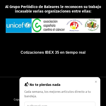
Al Grupo Periódico de Baleares le reconocen su trabajo
incasable varias organizaciones entre ellas:
Cotizaciones IBEX 35 en tiempo real
×
📬 No te pierdas nada
INICIO
QUIÉNES SOMOS
POLÍTICA DE PRIVACIDAD
Cada semana, los mejores artículos directo a tu
bandeja.
Copyright
2026
AMC Digitales / Grupo Periódico de Baleares