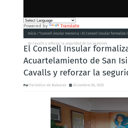
Powered by
Translate
Inicio
*consell insular menorca
El Consell Insular formaliza 
de Cavalls y reforzar la seguridad de los peatones
El Consell Insular formaliza
Acuartelamiento de San Isi
Cavalls y reforzar la segur
Periódico de Baleares
diciembre 06, 2025