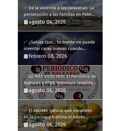
✅ De la vivienda a las caravanas: La
persecución a las familias en Palma
y la complicidad de un fracaso
agosto 04, 2026
heredado
✅ ¿Sabías Que… tu mente no puede
inventar caras nuevas cuando
sueñas?
febrero 08, 2026
✅ LO MÁS VISTO HOY: El Periódico de
Baleares y RTBE Televisión revalidan
más de cinco años en la Guía de la
agosto 06, 2026
Comunicación del Govern de les Illes
Balears
✅ El secreto natural que escondes
en la cocina y fulmina el estrés
diario
agosto 06, 2026