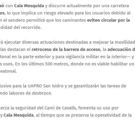
aó
con
Cala Mesquida
y discurre actualmente por una carretera
dos
, lo que implica un riesgo elevado para los usuarios debido al
 en el sendero permitirá que los caminantes
eviten circular por la
didad del recorrido.
drá ejecutar diversas actuaciones destinadas a mejorar la movilidad
llas destacan el
retroceso de la barrera de acceso
, la
adecuación 
l en la parte exterior y para vigilancia militar en la interior— y 
usos. En los últimos 500 metros, donde no es viable habilitar un
peatonal.
usivo para la UAPRO San Isidro y se garantizarán las tareas de
endo labores de desbroce.
uerza la seguridad del Camí de Cavalls, fomenta su uso por
y
Cala Mesquida
, al tiempo que se preserva la operatividad de la