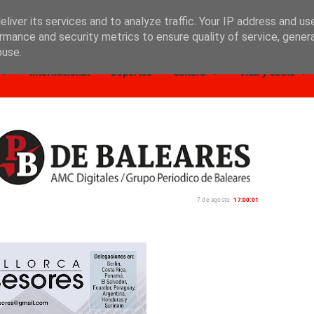
liver its services and to analyze traffic. Your IP address and us
rmance and security metrics to ensure quality of service, gene
buse.
Internacional
Deportes
Cultura
Vida y estilo
7 de agosto
17:00:03