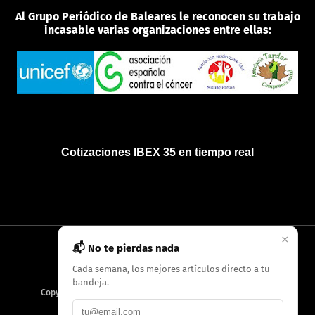
Al Grupo Periódico de Baleares le reconocen su trabajo
incasable varias organizaciones entre ellas:
Cotizaciones IBEX 35 en tiempo real
×
📬 No te pierdas nada
INICIO
QUIÉNES SOMOS
POLÍTICA DE PRIVACIDAD
Cada semana, los mejores artículos directo a tu
bandeja.
Copyright
2026
AMC Digitales / Grupo Periódico de Baleares