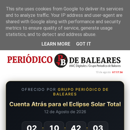
This site uses cookies from Google to deliver its services
and to analyze traffic. Your IP address and user-agent are
Inicio
Nosotros
Política de privacidad
shared with Google along with performance and security
metrics to ensure quality of service, generate usage
statistics, and to detect and address abuse.
LEARN MORE
GOT IT
10 de agosto
07:17:57
OFRECIDO POR
GRUPO PERIÓDICO DE
BALEARES
Cuenta Atrás para el Eclipse Solar Total
12 de Agosto de 2026
02
10
42
02
:
:
: