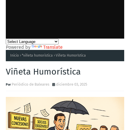
Powered by
Translate
Inicio
*viñeta humoristica
Viñeta Humorística
Viñeta Humorística
Periódico de Baleares
diciembre 03, 2025