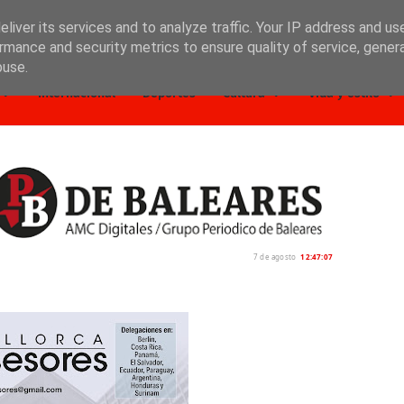
liver its services and to analyze traffic. Your IP address and us
rmance and security metrics to ensure quality of service, gene
buse.
Internacional
Deportes
Cultura
Vida y estilo
7 de agosto
12:47:08