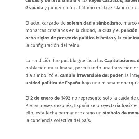
ciudad y de la Alhambra
a los
Reyes Católicos, Isabel 
Granada
y poniendo fin al último enclave islámico de 
El acto, cargado de
solemnidad y simbolismo
, marcó e
monarcas cristianos en la ciudad, la
cruz
y el
pendón 
ocho siglos de presencia política islámica
y la
culmina
la configuración del reino.
La rendición fue posible gracias a las
Capitulaciones 
población musulmana, permitiendo una transición ord
día simbolizó el
cambio irreversible del poder
, la in
unidad política de España
bajo una misma monarquía
El
2 de enero de 1492
no representó solo la caída de 
Pocos meses después, España se proyectaría hacia el
ello, esta fecha permanece como un
símbolo de memor
la conciencia colectiva del país.