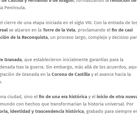
I de Castilla y Fernando II de Aragón
, formalizando la
rendición de
la Península.
l cierre de una etapa iniciada en el siglo VIII. Con la entrada de lo
real
se alzaron en la
Torre de la Vela
, proclamando el
fin de casi
ción de la Reconquista
, un proceso largo, complejo y decisivo pa
de Granada
, que establecieron inicialmente garantías para la
enada tras la guerra. Sin embargo, más allá de los acuerdos, aqu
tegración de Granada en la
Corona de Castilla
y el avance hacia la
.
una ciudad, sino el
fin de una era histórica
y el
inicio de otra nuev
 mundo con hechos que transformarían la historia universal. Por
ia, identidad y trascendencia histórica
, grabado para siempre e