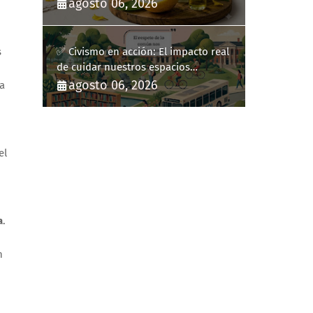
diario
agosto 06, 2026
s
✅ Civismo en acción: El impacto real
de cuidar nuestros espacios
públicos
agosto 06, 2026
ra
el
a
.
n