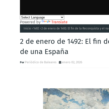
Powered by
Translate
Inicio
1492
2 de enero de 1492: El fin de la Reconquista y el 
2 de enero de 1492: El fin 
de una España
Periódico de Baleares
enero 02, 2026