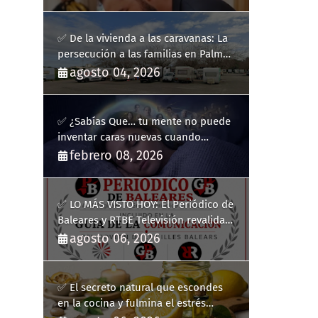
✅ De la vivienda a las caravanas: La
persecución a las familias en Palma
y la complicidad de un fracaso
agosto 04, 2026
heredado
✅ ¿Sabías Que… tu mente no puede
inventar caras nuevas cuando
sueñas?
febrero 08, 2026
✅ LO MÁS VISTO HOY: El Periódico de
Baleares y RTBE Televisión revalidan
más de cinco años en la Guía de la
agosto 06, 2026
Comunicación del Govern de les Illes
Balears
✅ El secreto natural que escondes
en la cocina y fulmina el estrés