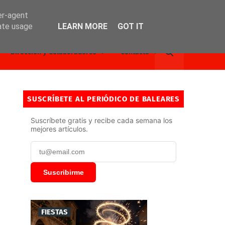
er-agent
rate usage
LEARN MORE
GOT IT
Dirección y Colaboradores
Contacto
SUSCRÍBETE AL PERIÓDICO DE BALEARES
Suscríbete gratis y recibe cada semana los
mejores artículos.
Suscribirme
FIESTAS