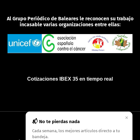
Al Grupo Periódico de Baleares le reconocen su trabajo
incasable varias organizaciones entre ellas:
Cotizaciones IBEX 35 en tiempo real
×
📬 No te pierdas nada
INICIO
QUIÉNES SOMOS
POLÍTICA DE PRIVACIDAD
Cada semana, los mejores artículos directo a tu
bandeja.