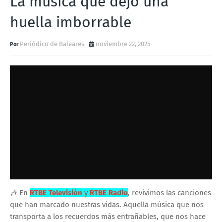
La música que dejo una
huella imborrable
Periódico de Baleares
noviembre 22, 2025
🎶 En
RTBE Televisión
y
RTBE Radio
, revivimos las canciones
que han marcado nuestras vidas. Aquella música que nos
transporta a los recuerdos más entrañables, que nos hace