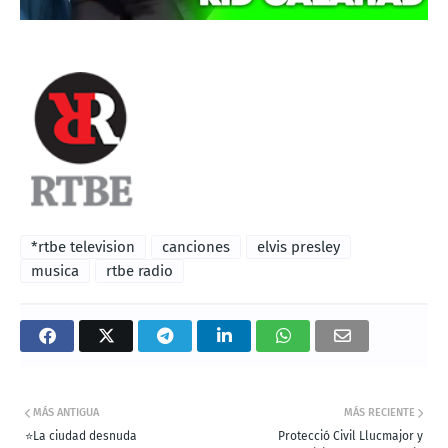
*rtbe television
canciones
elvis presley
musica
rtbe radio
MÁS ANTIGUA
MÁS RECIENTE
⭐La ciudad desnuda
Protecció Civil Llucmajor y