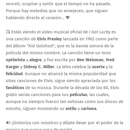
sonreír, suspirar y sentir que el tiempo no ha pasado.
Porque hay melodías que no envejecen, que siguen
hablando directo al corazón… 💖
📺 Estás viendo el video musical oficial de
I Got Lucky
es
una canción de
Elvis Presley
lanzada en 1962 como parte
del álbum
"Kid Galahad"
, que es la banda sonora de la
película del mismo nombre. La canción tiene un tono
optimista
y
alegre
, y fue escrita por
Ben Weisman
,
Fred
Karger
y
Sidney C. Miller
. La letra celebra la
suerte
y la
felicidad
. Aunque no alcanzó la misma popularidad que
otras canciones de Elvis, sigue siendo apreciada por los
fanáticos
de su música. Durante la década de los 60, Elvis
grabó varias canciones para sus
películas
, las cuales,
aunque no siempre fueron tan exitosas como sus discos de
estudio, siguen mostrando su
estilo
y
carisma
.
🔊 ¡Sintoniza con nosotros y déjate llevar por el poder de la
música que nunca pasa de moda!