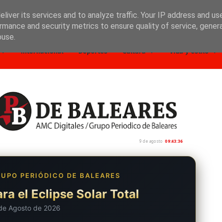
liver its services and to analyze traffic. Your IP address and us
rmance and security metrics to ensure quality of service, gene
buse.
Internacional
Deportes
Cultura
Vida y estilo
9 de agosto
09:43:37
UPO PERIÓDICO DE BALEARES
ra el Eclipse Solar Total
de Agosto de 2026