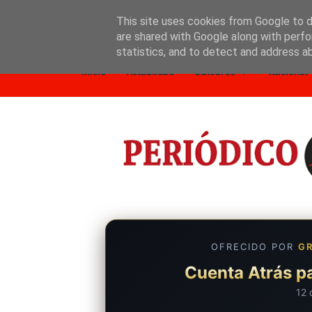
This site uses cookies from Google to de
are shared with Google along with perfo
Inicio
Nosotros
Política de privacidad
statistics, and to detect and address a
Inicio
Actualidad
Baleares
Nacional
OFRECIDO POR
GR
Cuenta Atrás pa
12 