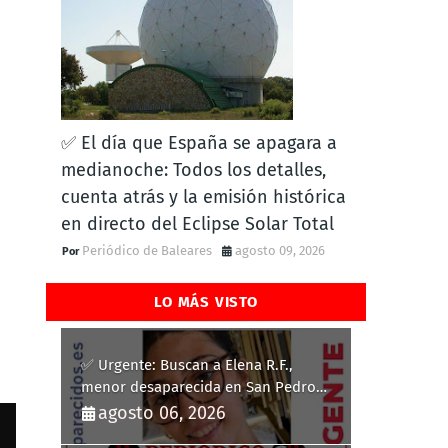
✅ El día que España se apagara a
medianoche: Todos los detalles,
cuenta atrás y la emisión histórica
en directo del Eclipse Solar Total
Periódico de Baleares
agosto 09, 2026
LO MÁS VISTO
✅ Urgente: Buscan a Elena R.F.,
menor desaparecida en San Pedro
del Pinatar
agosto 06, 2026