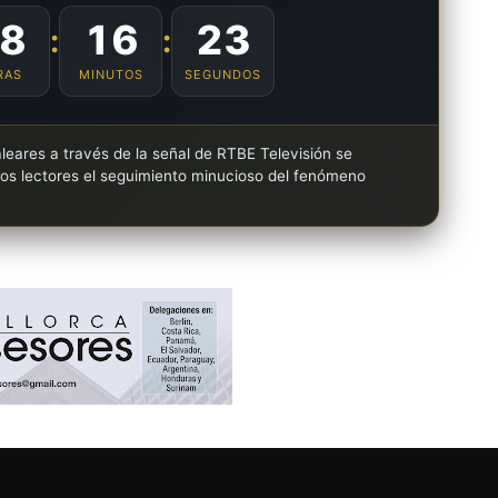
8
16
22
:
:
RAS
MINUTOS
SEGUNDOS
leares a través de la señal de RTBE Televisión se
los lectores el seguimiento minucioso del fenómeno