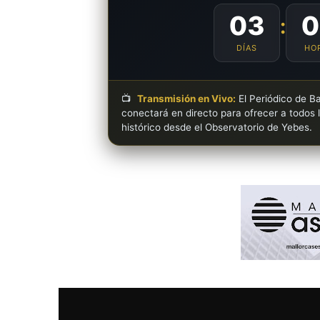
03
0
:
DÍAS
HO
📺
Transmisión en Vivo:
El Periódico de Ba
conectará en directo para ofrecer a todos 
histórico desde el Observatorio de Yebes.