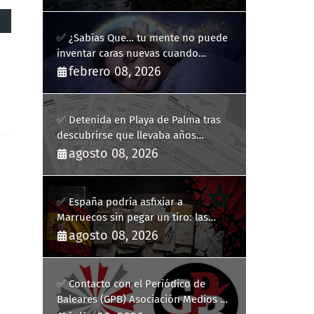
✅ ¿Sabías Que… tu mente no puede
inventar caras nuevas cuando
sueñas?
febrero 08, 2026
✅ Detenida en Playa de Palma tras
descubrirse que llevaba años
usando la identidad de otra persona
agosto 08, 2026
✅ España podría asfixiar a
Marruecos sin pegar un tiro: las
medidas para colapsar su economía
agosto 08, 2026
✅ Contacto con el Periódico de
Baleares (GPB) Asociación Medios de