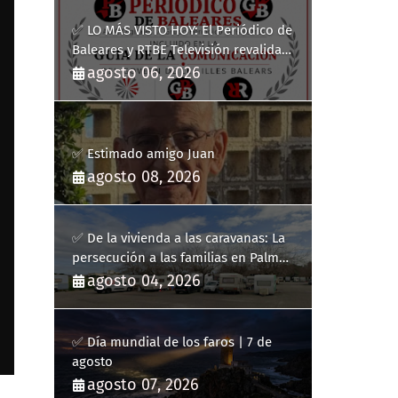
✅ LO MÁS VISTO HOY: El Periódico de
Baleares y RTBE Televisión revalidan
más de cinco años en la Guía de la
agosto 06, 2026
Comunicación del Govern de les Illes
Balears
✅ Estimado amigo Juan
agosto 08, 2026
✅ De la vivienda a las caravanas: La
persecución a las familias en Palma
y la complicidad de un fracaso
agosto 04, 2026
heredado
✅ Día mundial de los faros | 7 de
agosto
agosto 07, 2026