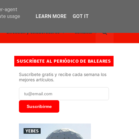
er-agent
rate usage
LEARN MORE
GOT IT
Dirección y Colaboradores
Contacto
SUSCRÍBETE AL PERIÓDICO DE BALEARES
Suscríbete gratis y recibe cada semana los
mejores artículos.
Suscribirme
YEBES