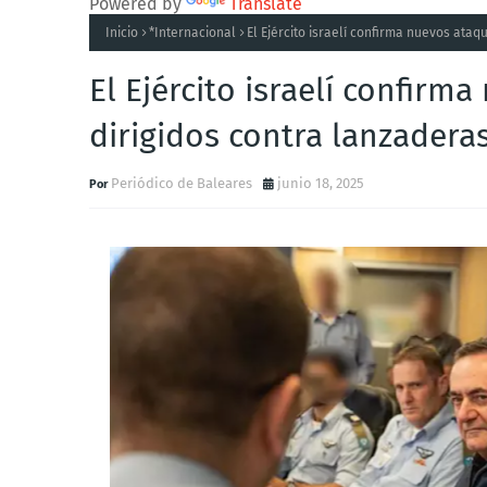
Powered by
Translate
Inicio
*Internacional
El Ejército israelí confirma nuevos ataq
El Ejército israelí confirm
dirigidos contra lanzaderas
Periódico de Baleares
junio 18, 2025