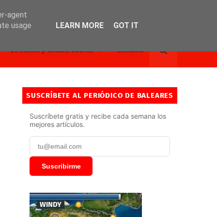
er-agent
rate usage
LEARN MORE
GOT IT
Dirección y Colaboradores
Contacto
SUSCRÍBETE AL PERIÓDICO DE BALEARES
Suscríbete gratis y recibe cada semana los
mejores artículos.
Suscribirme
WINDY