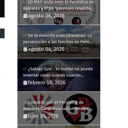
✅ LO MÁS VISTO HOY: El Periódico de
Baleares y RTBE Televisión revalidan
más de cinco años en la Guía de la
agosto 06, 2026
Comunicación del Govern de les Illes
Balears
✅ De la vivienda a las caravanas: La
persecución a las familias en Palma
y la complicidad de un fracaso
agosto 04, 2026
heredado
✅ ¿Sabías Que… tu mente no puede
inventar caras nuevas cuando
sueñas?
febrero 08, 2026
✅ Contacto con el Periódico de
Baleares (GPB) Asociación Medios de
Comunicación Digitales
julio 30, 2026