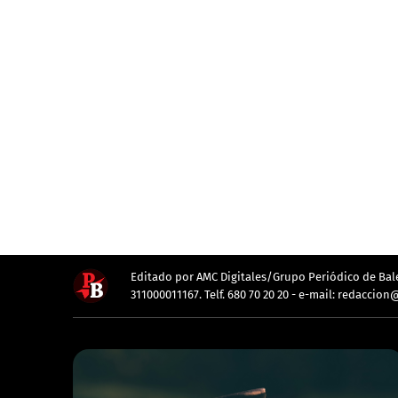
Editado por AMC Digitales/Grupo Periódico de Balea
311000011167. Telf. 680 70 20 20 - e-mail: redacc