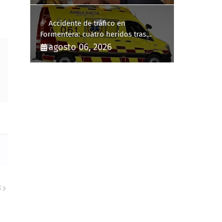
✅ Accidente de tráfico en
Formentera: cuatro heridos tras
volcar un turismo en la PM-820-2
agosto 06, 2026
E