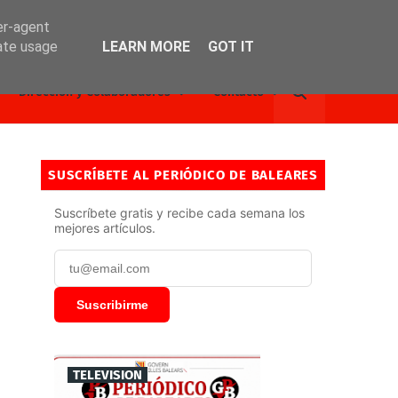
er-agent
rate usage
LEARN MORE
GOT IT
Dirección y Colaboradores
Contacto
SUSCRÍBETE AL PERIÓDICO DE BALEARES
Suscríbete gratis y recibe cada semana los
mejores artículos.
Suscribirme
TELEVISION