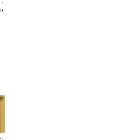
E
da
re