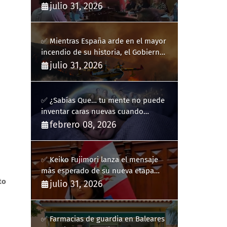
ha hecho estallar a Llucmajor
julio 31, 2026
✅ Mientras España arde en el mayor
incendio de su historia, el Gobierno
bloquea siete hidroaviones por
julio 31, 2026
"ahorrarse" dinero
✅ ¿Sabías Que… tu mente no puede
inventar caras nuevas cuando
sueñas?
febrero 08, 2026
✅ Keiko Fujimori lanza el mensaje
más esperado de su nueva etapa
to
como presidenta de Perú
julio 31, 2026
✅ Farmacias de guardia en Baleares