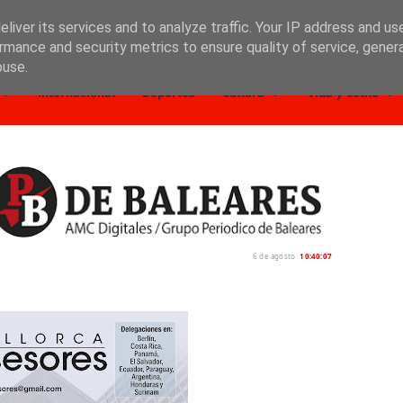
liver its services and to analyze traffic. Your IP address and us
rmance and security metrics to ensure quality of service, gene
buse.
Internacional
Deportes
Cultura
Vida y estilo
6 de agosto
10:40:08