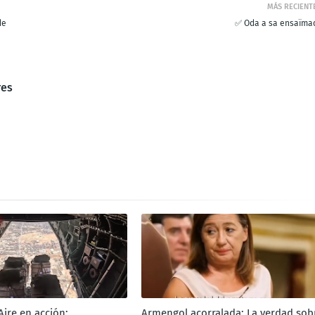
MÁS RECIENT
de
✅ Oda a sa ensaïma
res
 Aire en acción:
Armengol acorralada: La verdad sob