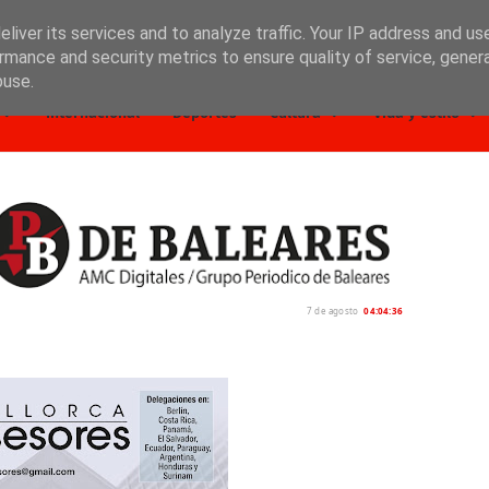
liver its services and to analyze traffic. Your IP address and us
rmance and security metrics to ensure quality of service, gene
buse.
Internacional
Deportes
Cultura
Vida y estilo
7 de agosto
04:04:37