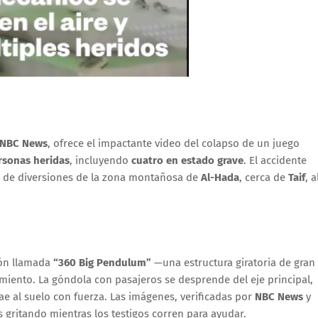
NBC News
, ofrece el impactante video del colapso de un juego
rsonas heridas
, incluyendo
cuatro en estado grave
. El accidente
 de diversiones de la zona montañosa de
Al-Hada
, cerca de
Taif
, a
ión llamada
“360 Big Pendulum”
—una estructura giratoria de gran
iento. La góndola con pasajeros se desprende del eje principal,
e al suelo con fuerza. Las imágenes, verificadas por
NBC News
y
 gritando mientras los testigos corren para ayudar.