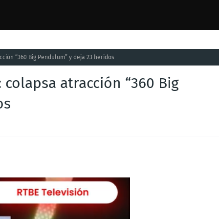
cción “360 Big Pendulum” y deja 23 heridos
 colapsa atracción “360 Big
os