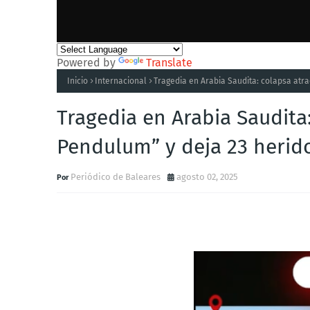
Powered by
Translate
Inicio
Internacional
Tragedia en Arabia Saudita: colapsa atra
Tragedia en Arabia Saudita:
Pendulum” y deja 23 herid
Periódico de Baleares
agosto 02, 2025