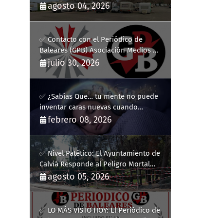
y la complicidad de un fracaso
agosto 04, 2026
heredado
✅ Contacto con el Periódico de
Baleares (GPB) Asociación Medios de
Comunicación Digitales
julio 30, 2026
✅ ¿Sabías Que… tu mente no puede
inventar caras nuevas cuando
sueñas?
febrero 08, 2026
✅ Nivel Patético: El Ayuntamiento de
Calviá Responde al Peligro Mortal
con "Plastiquitos"
agosto 05, 2026
✅ LO MÁS VISTO HOY: El Periódico de