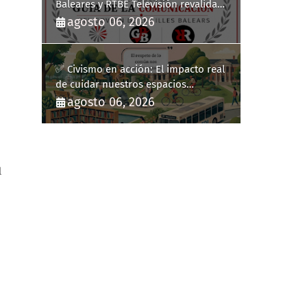
Baleares y RTBE Televisión revalidan
más de cinco años en la Guía de la
agosto 06, 2026
Comunicación del Govern de les Illes
Balears
✅ Civismo en acción: El impacto real
de cuidar nuestros espacios
públicos
agosto 06, 2026
l