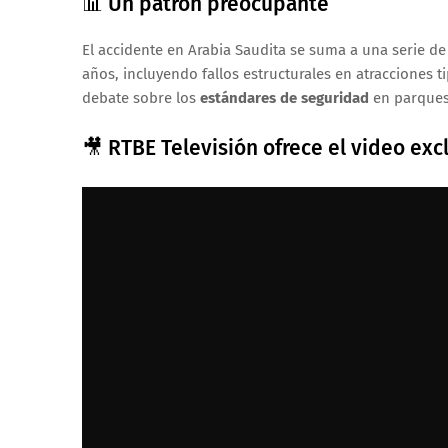
📊 Un patrón preocupante
El accidente en Arabia Saudita se suma a una serie de 
años, incluyendo fallos estructurales en atracciones t
debate sobre los
estándares de seguridad
en parques 
🎥 RTBE Televisión ofrece el video exc