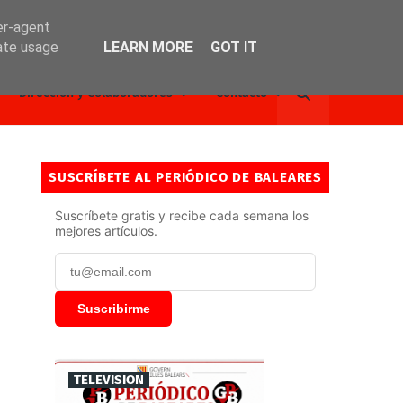
er-agent
rate usage
LEARN MORE
GOT IT
Dirección y Colaboradores
Contacto
SUSCRÍBETE AL PERIÓDICO DE BALEARES
Suscríbete gratis y recibe cada semana los
mejores artículos.
Suscribirme
TELEVISION