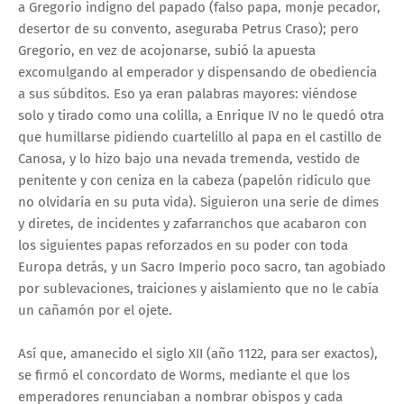
a Gregorio indigno del papado (falso papa, monje pecador,
desertor de su convento, aseguraba Petrus Craso); pero
Gregorio, en vez de acojonarse, subió la apuesta
excomulgando al emperador y dispensando de obediencia
a sus súbditos. Eso ya eran palabras mayores: viéndose
solo y tirado como una colilla, a Enrique IV no le quedó otra
que humillarse pidiendo cuartelillo al papa en el castillo de
Canosa, y lo hizo bajo una nevada tremenda, vestido de
penitente y con ceniza en la cabeza (papelón ridículo que
no olvidaría en su puta vida). Siguieron una serie de dimes
y diretes, de incidentes y zafarranchos que acabaron con
los siguientes papas reforzados en su poder con toda
Europa detrás, y un Sacro Imperio poco sacro, tan agobiado
por sublevaciones, traiciones y aislamiento que no le cabía
un cañamón por el ojete.
Así que, amanecido el siglo XII (año 1122, para ser exactos),
se firmó el concordato de Worms, mediante el que los
emperadores renunciaban a nombrar obispos y cada