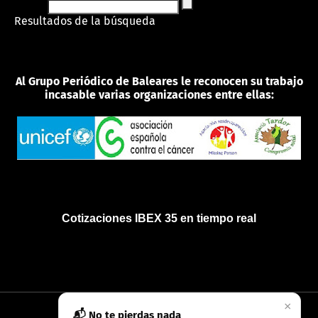
Resultados de la búsqueda
Al Grupo Periódico de Baleares le reconocen su trabajo
incasable varias organizaciones entre ellas:
Cotizaciones IBEX 35 en tiempo real
×
📬 No te pierdas nada
INICIO
QUIÉNES SOMOS
POLÍTICA DE PRIVACIDAD