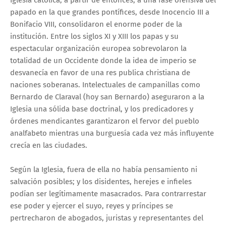
Iglesia católica, a partir de entonces, a una fase ofensiva del
papado en la que grandes pontífices, desde Inocencio III a
Bonifacio VIII, consolidaron el enorme poder de la
institución. Entre los siglos XI y XIII los papas y su
espectacular organización europea sobrevolaron la
totalidad de un Occidente donde la idea de imperio se
desvanecía en favor de una res publica christiana de
naciones soberanas. Intelectuales de campanillas como
Bernardo de Claraval (hoy san Bernardo) aseguraron a la
Iglesia una sólida base doctrinal, y los predicadores y
órdenes mendicantes garantizaron el fervor del pueblo
analfabeto mientras una burguesía cada vez más influyente
crecía en las ciudades.
Según la Iglesia, fuera de ella no había pensamiento ni
salvación posibles; y los disidentes, herejes e infieles
podían ser legítimamente masacrados. Para contrarrestar
ese poder y ejercer el suyo, reyes y príncipes se
pertrecharon de abogados, juristas y representantes del