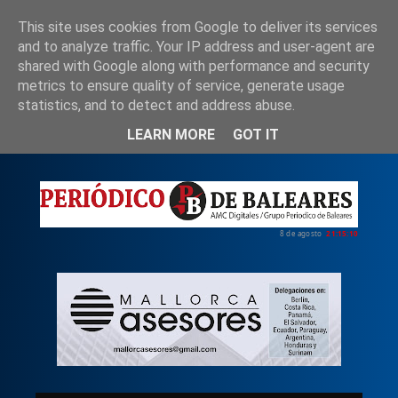
This site uses cookies from Google to deliver its services
and to analyze traffic. Your IP address and user-agent are
shared with Google along with performance and security
Inicio
Nosotros
Política de privacidad
metrics to ensure quality of service, generate usage
statistics, and to detect and address abuse.
LEARN MORE
GOT IT
8 de agosto
21:15:11