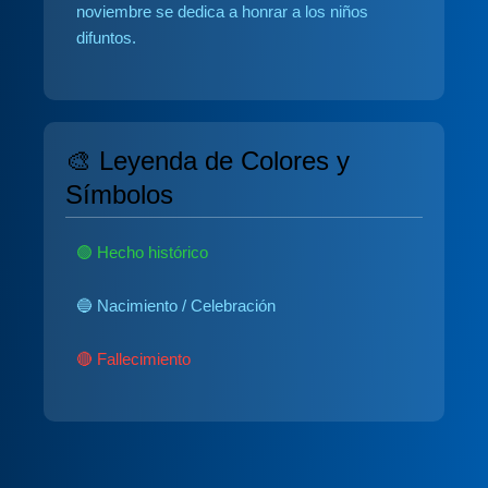
noviembre se dedica a honrar a los niños
difuntos.
🎨 Leyenda de Colores y
Símbolos
🟢 Hecho histórico
🔵 Nacimiento / Celebración
🔴 Fallecimiento