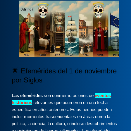
🌟 Efemérides del 1 de noviembre
por Siglos
Las efemérides
son conmemoraciones de
eventos
históricos
relevantes que ocurrieron en una fecha
específica en años anteriores. Estos hechos pueden
incluir momentos trascendentales en áreas como la
política, la ciencia, la cultura, o incluso descubrimientos
y nacimientos de figuras influyentes. Las efemérides