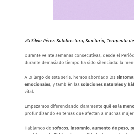
✍️ Silvia Pérez: Subdirectora, Sanitaria, Terapeuta de
Durante veinte semanas consecutivas, desde el Periód
durante demasiado tiempo ha sido silenciada: la men
A lo largo de esta serie, hemos abordado los
síntoma
emocionales
, y también las
soluciones naturales y há
vital.
Empezamos diferenciando claramente
qué es la men
profundizando en temas que afectan a muchas mujere
Hablamos de
sofocos
,
insomnio
,
aumento de peso
,
p