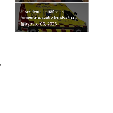
✅ Accidente de tráfico en
Formentera: cuatro heridos tras
volcar un turismo en la PM-820-2
agosto 06, 2026
y