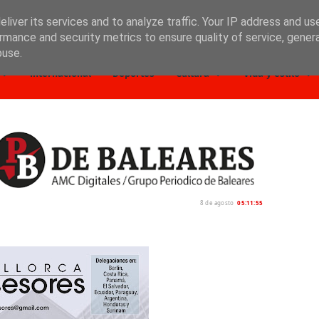
liver its services and to analyze traffic. Your IP address and us
rmance and security metrics to ensure quality of service, gene
buse.
Internacional
Deportes
Cultura
Vida y estilo
8 de agosto
05:11:56