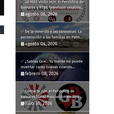
✅ LO MÁS VISTO HOY: El Periódico de
Baleares y RTBE Televisión revalidan
más de cinco años en la Guía de la
agosto 06, 2026
Comunicación del Govern de les Illes
Balears
✅ De la vivienda a las caravanas: La
persecución a las familias en Palma
y la complicidad de un fracaso
agosto 04, 2026
heredado
✅ ¿Sabías Que… tu mente no puede
inventar caras nuevas cuando
sueñas?
febrero 08, 2026
✅ Contacto con el Periódico de
Baleares (GPB) Asociación Medios de
Comunicación Digitales
julio 30, 2026