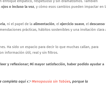
un enfoque empático, respetuoso y sin dramatismos. También
os ojos o incluso la voz
, y cómo esos cambios pueden impactar en l
ria
, ni el papel de la
alimentación
, el
ejercicio suave
, el
descanso
mendaciones prácticas, hábitos sostenibles y una invitación clara 
nes. Ha sido un espacio para decir lo que muchas callan, para
información útil, real y sin filtros.
 leer y reflexionar; Mi mayor satisfacción, haber podido ayudar a
ie completa aquí
👉
Menopausia sin Tabúes
, porque la