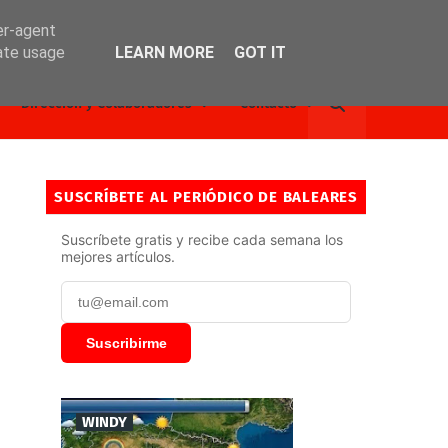
er-agent
rate usage
LEARN MORE
GOT IT
Dirección y Colaboradores
Contacto
SUSCRÍBETE AL PERIÓDICO DE BALEARES
Suscríbete gratis y recibe cada semana los
mejores artículos.
Suscribirme
WINDY