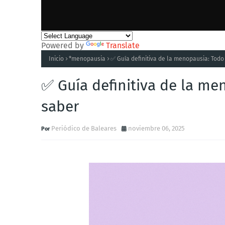
Powered by
Translate
Inicio
*menopausia
✅ Guía definitiva de la menopausia: Todo
✅ Guía definitiva de la me
saber
Periódico de Baleares
noviembre 06, 2025