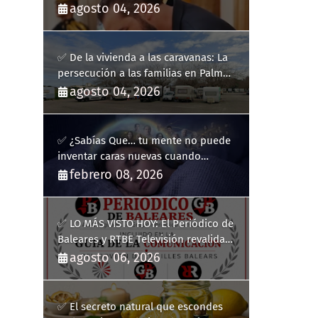
agosto 04, 2026
✅ De la vivienda a las caravanas: La
persecución a las familias en Palma
y la complicidad de un fracaso
agosto 04, 2026
heredado
✅ ¿Sabías Que… tu mente no puede
inventar caras nuevas cuando
sueñas?
febrero 08, 2026
✅ LO MÁS VISTO HOY: El Periódico de
Baleares y RTBE Televisión revalidan
más de cinco años en la Guía de la
agosto 06, 2026
Comunicación del Govern de les Illes
Balears
✅ El secreto natural que escondes