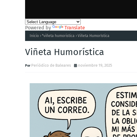
Powered by
Translate
Inicio
*viñeta humoristica
Viñeta Humorística
Viñeta Humorística
Periódico de Baleares
noviembre 19, 2025