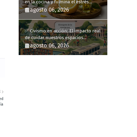
en la cocina y fulmina el estrés
diario
agosto 06, 2026
✅ Civismo en acción: El impacto real
de cuidar nuestros espacios
públicos
agosto 06, 2026
E
ed
ia