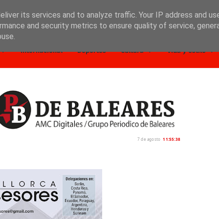
liver its services and to analyze traffic. Your IP address and us
rmance and security metrics to ensure quality of service, gene
buse.
Internacional
Deportes
Cultura
Vida y estilo
7 de agosto
11:55:39