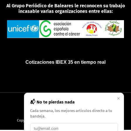
Al Grupo Periódico de Baleares le reconocen su trabajo
incasable varias organizaciones entre ellas:
Cotizaciones IBEX 35 en tiempo real
×
📬 No te pierdas nada
INICIO
QUIÉNES SOMOS
POLÍTICA DE PRIVACIDAD
Cada semana, los mejores artículos directo a tu
bandeja.
Copyright
2026
AMC Digitales / Grupo Periódico de Baleares