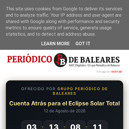
This site uses cookies from Google to deliver its services
and to analyze traffic. Your IP address and user-agent are
Inicio
Nosotros
Política de privacidad
shared with Google along with performance and security
metrics to ensure quality of service, generate usage
statistics, and to detect and address abuse.
LEARN MORE
GOT IT
9 de agosto
04:51:49
OFRECIDO POR
GRUPO PERIÓDICO DE
BALEARES
Cuenta Atrás para el Eclipse Solar Total
12 de Agosto de 2026
03
13
08
10
:
:
: