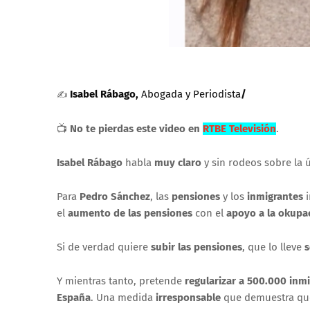
Isabel Rábago,
Abogada y Periodista
/
✍
📺
No te pierdas este video en
RTBE Televisión
.
Isabel Rábago
habla
muy claro
y sin rodeos sobre la 
Para
Pedro
Sánchez
, las
pensiones
y los
inmigrantes
i
el
aumento de las pensiones
con el
apoyo a la okupa
Si de verdad quiere
subir las pensiones
, que lo lleve
s
Y mientras tanto, pretende
regularizar a 500.000 inm
España
. Una medida
irresponsable
que demuestra qu