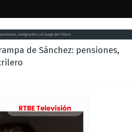
nsiones, inmigración y el juego del trilero
trampa de Sánchez: pensiones,
rilero