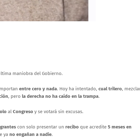
última maniobra del Gobierno.
mportan
entre cero y nada
. Hoy ha intentado,
cual trilero
, mezcla
ción
, pero
la derecha no ha caído en la trampa
.
olo
al
Congreso
y se votará sin excusas.
igrantes
con solo presentar un
recibo
que acredite
5 meses en
e ya
no engañan a nadie
.