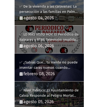
✅ De la vivienda a las caravanas: La
persecución a las familias en Palma
y la complicidad de un fracaso
agosto 04, 2026
heredado
✅ LO MÁS VISTO HOY: El Periódico de
Baleares y RTBE Televisión revalidan
más de cinco años en la Guía de la
agosto 06, 2026
Comunicación del Govern de les Illes
Balears
✅ ¿Sabías Que… tu mente no puede
inventar caras nuevas cuando
sueñas?
febrero 08, 2026
✅ Nivel Patético: El Ayuntamiento de
Calviá Responde al Peligro Mortal
con "Plastiquitos"
agosto 05, 2026