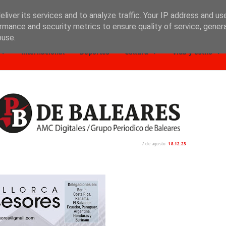
liver its services and to analyze traffic. Your IP address and us
rmance and security metrics to ensure quality of service, gene
buse.
Internacional
Deportes
Cultura
Vida y estilo
7 de agosto
18:12:24