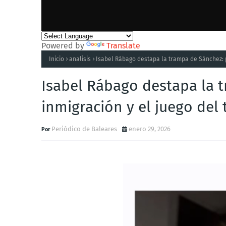
Powered by
Translate
Inicio
analisis
Isabel Rábago destapa la trampa de Sánchez: pe
Isabel Rábago destapa la 
inmigración y el juego del t
Periódico de Baleares
enero 29, 2026