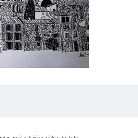
otas escritas bajo un cielo estrellado.