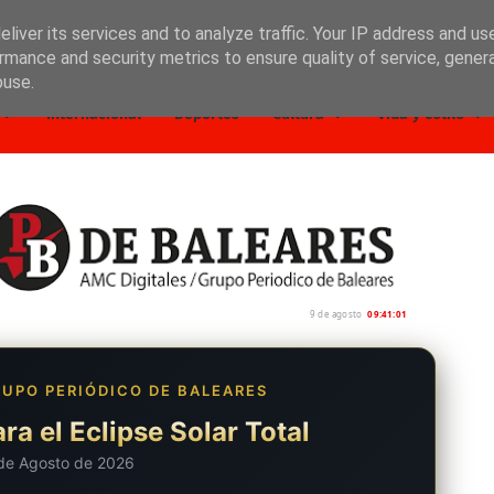
liver its services and to analyze traffic. Your IP address and us
rmance and security metrics to ensure quality of service, gene
buse.
Internacional
Deportes
Cultura
Vida y estilo
9 de agosto
09:41:02
UPO PERIÓDICO DE BALEARES
ra el Eclipse Solar Total
de Agosto de 2026