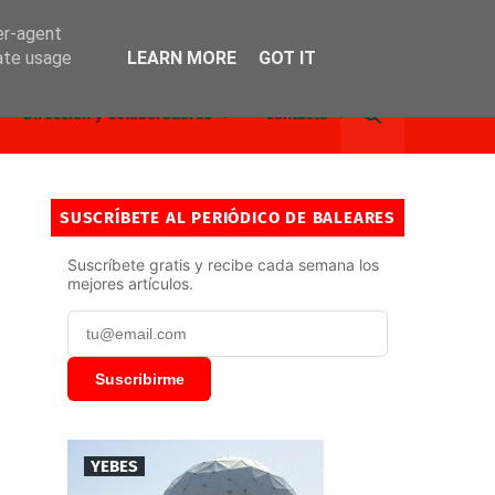
er-agent
rate usage
LEARN MORE
GOT IT
Dirección y Colaboradores
Contacto
SUSCRÍBETE AL PERIÓDICO DE BALEARES
Suscríbete gratis y recibe cada semana los
mejores artículos.
Suscribirme
YEBES