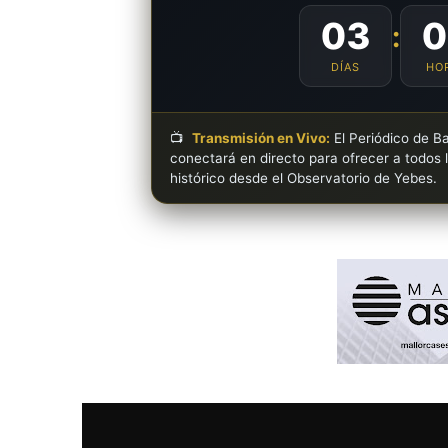
03
0
:
DÍAS
HO
📺
Transmisión en Vivo:
El Periódico de Ba
conectará en directo para ofrecer a todos 
histórico desde el Observatorio de Yebes.