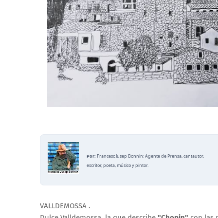
Por:
Francesc Jusep Bonnín: Agente de Prensa, cantautor,
escritor, poeta, músico y pintor.
VALLDEMOSSA .
Dulce Valldemossa, la que describe
"Chopin"
con las n