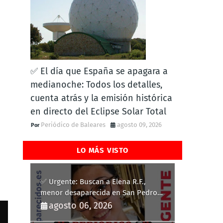
✅ El día que España se apagara a
medianoche: Todos los detalles,
cuenta atrás y la emisión histórica
en directo del Eclipse Solar Total
Periódico de Baleares
agosto 09, 2026
LO MÁS VISTO
✅ Urgente: Buscan a Elena R.F.,
menor desaparecida en San Pedro
del Pinatar
agosto 06, 2026