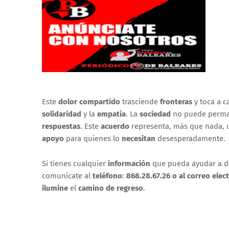
Este
dolor compartido
trasciende
fronteras
y toca a c
solidaridad
y la
empatía
. La
sociedad
no puede perm
respuestas
. Este
acuerdo
representa, más que nada,
apoyo
para quienes lo
necesitan
desesperadamente.
Si tienes cualquier
información
que pueda ayudar a d
comunícate al
teléfono
:
868.28.67.26 o al
correo elec
ilumine
el
camino de regreso
.