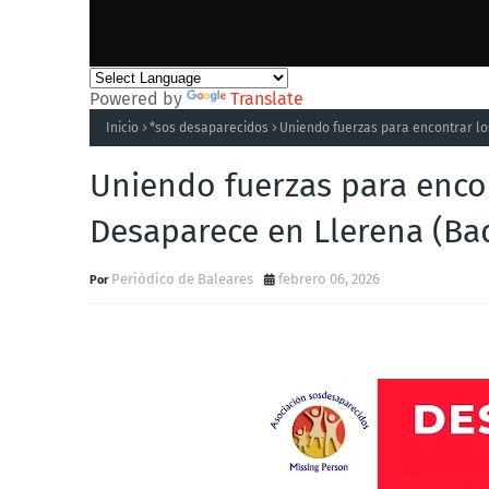
Powered by
Translate
Inicio
*sos desaparecidos
Uniendo fuerzas para encontrar lo
Uniendo fuerzas para encon
Desaparece en Llerena (Ba
Periódico de Baleares
febrero 06, 2026