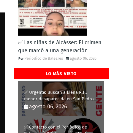
✅ Las niñas de Alcàsser: El crimen
que marcó a una generación
Periódico de Baleares
agosto 06, 2026
LO MÁS VISTO
✅ Urgente: Buscan a Elena R.F.,
menor desaparecida en San Pedro
del Pinatar
agosto 06, 2026
✅ Contacto con el Periódico de