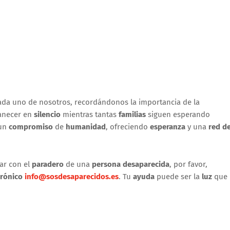
ada uno de nosotros, recordándonos la importancia de la
anecer en
silencio
mientras tantas
familias
siguen esperando
 un
compromiso
de
humanidad
, ofreciendo
esperanza
y una
red d
ar con el
paradero
de una
persona desaparecida
, por favor,
trónico
info@sosdesaparecidos.es
. Tu
ayuda
puede ser la
luz
que