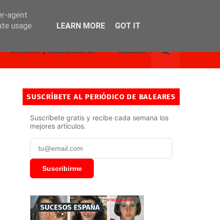
er-agent
rate usage
LEARN MORE
GOT IT
Dirección y Colaboradores
Contacto
SUSCRÍBETE AL PERIÓDICO DE BALEARES
Suscríbete gratis y recibe cada semana los
mejores artículos.
Suscribirme
SUCESOS ESPAÑA