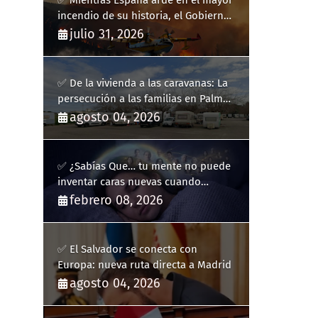
✅ Mientras España arde en el mayor
incendio de su historia, el Gobierno
bloquea siete hidroaviones por
julio 31, 2026
"ahorrarse" dinero
✅ De la vivienda a las caravanas: La
persecución a las familias en Palma
y la complicidad de un fracaso
agosto 04, 2026
heredado
✅ ¿Sabías Que… tu mente no puede
inventar caras nuevas cuando
sueñas?
febrero 08, 2026
✅ El Salvador se conecta con
Europa: nueva ruta directa a Madrid
agosto 04, 2026