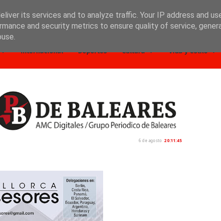
liver its services and to analyze traffic. Your IP address and us
rmance and security metrics to ensure quality of service, gene
buse.
Internacional
Deportes
Cultura
Vida y estilo
6 de agosto
20:11:46