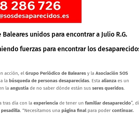
Baleares unidos para encontrar a Julio R.G.
erzas para encontrar los desaparecidos: Julio R
n acción, el
Grupo Periódico de Baleares
y la
Asociación SOS
a la
búsqueda
de personas desaparecidas
. Esta
alianza
es un
ven la
angustia
de no saber dónde están sus
seres queridos
.
a tras día con la
experiencia
de tener un
familiar desaparecido
”, d
a
pesadilla
. “Necesitamos una
página final
para poder
continuar.