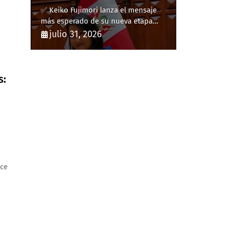
✅ Keiko Fujimori lanza el mensaje
más esperado de su nueva etapa
como presidenta de Perú
julio 31, 2026
.G. Desaparece en Llerena (Badajoz).
ice