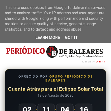
This site uses cookies from Google to deliver its services
and to analyze traffic. Your IP address and user-agent are
Inicio
Nosotros
Política de privacidad
shared with Google along with performance and security
metrics to ensure quality of service, generate usage
statistics, and to detect and address abuse.
LEARN MORE
GOT IT
10 de agosto
06:55:44
OFRECIDO POR
GRUPO PERIÓDICO DE
BALEARES
Cuenta Atrás para el Eclipse Solar Total
12 de Agosto de 2026
02
11
04
15
:
:
: