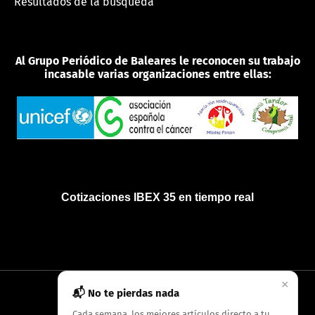
Resultados de la búsqueda
Al Grupo Periódico de Baleares le reconocen su trabajo
incasable varias organizaciones entre ellas:
Cotizaciones IBEX 35 en tiempo real
×
📬 No te pierdas nada
INICIO
QUIÉNES SOMOS
POLÍTICA DE PRIVACIDAD
Cada semana, los mejores artículos directo a tu