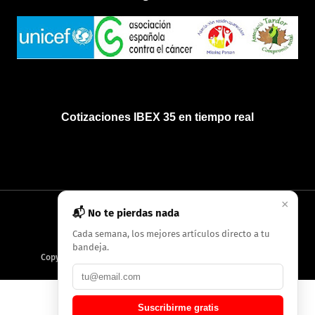
Cotizaciones IBEX 35 en tiempo real
×
📬 No te pierdas nada
INICIO
QUIÉNES SOMOS
POLÍTICA DE PRIVACIDAD
Cada semana, los mejores artículos directo a tu
bandeja.
Copyright
2026
AMC Digitales / Grupo Periódico de Baleares
Suscribirme gratis