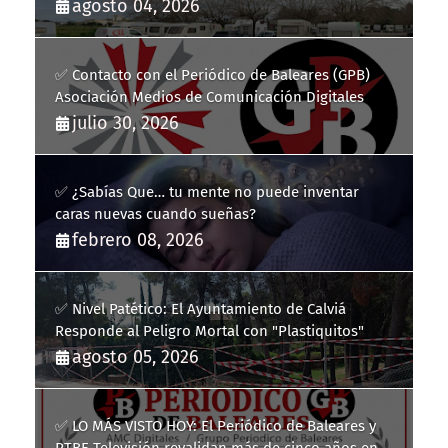
fracaso heredado
agosto 04, 2026
✅ Contacto con el Periódico de Baleares (GPB)
Asociación Medios de Comunicación Digitales
julio 30, 2026
✅ ¿Sabías Que… tu mente no puede inventar
caras nuevas cuando sueñas?
febrero 08, 2026
✅ Nivel Patético: El Ayuntamiento de Calviá
Responde al Peligro Mortal con "Plastiquitos"
agosto 05, 2026
✅ LO MÁS VISTO HOY: El Periódico de Baleares y
RTBE Televisión revalidan más de cinco años en