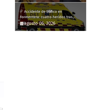
✅ Accidente de tráfico en
Formentera: cuatro heridos tras
volcar un turismo en la PM-820-2
agosto 06, 2026
E