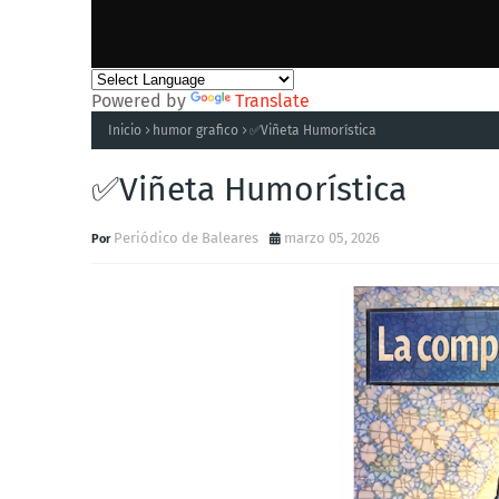
Powered by
Translate
Inicio
humor grafico
✅Viñeta Humorística
✅Viñeta Humorística
Periódico de Baleares
marzo 05, 2026