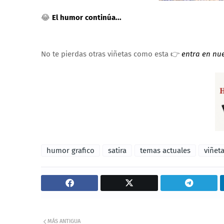
😂
El humor continúa...
No te pierdas otras viñetas como esta 👉
entra en nu
humor grafico
satira
temas actuales
viñet
MÁS ANTIGUA