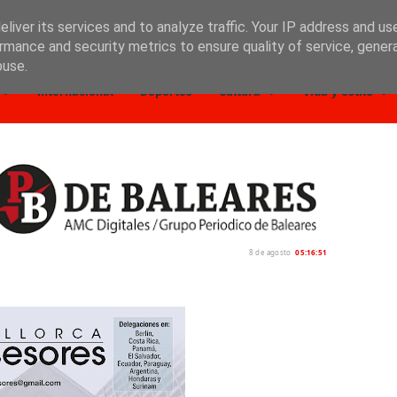
liver its services and to analyze traffic. Your IP address and us
rmance and security metrics to ensure quality of service, gene
buse.
Internacional
Deportes
Cultura
Vida y estilo
8 de agosto
05:16:53