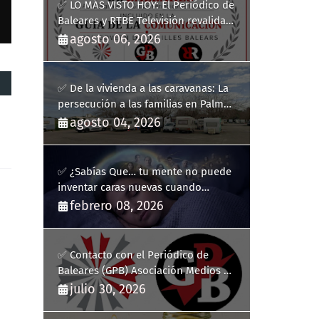
✅ LO MÁS VISTO HOY: El Periódico de
Baleares y RTBE Televisión revalidan
más de cinco años en la Guía de la
agosto 06, 2026
Comunicación del Govern de les Illes
Balears
✅ De la vivienda a las caravanas: La
persecución a las familias en Palma
y la complicidad de un fracaso
agosto 04, 2026
heredado
✅ ¿Sabías Que… tu mente no puede
inventar caras nuevas cuando
sueñas?
febrero 08, 2026
✅ Contacto con el Periódico de
Baleares (GPB) Asociación Medios de
Comunicación Digitales
julio 30, 2026