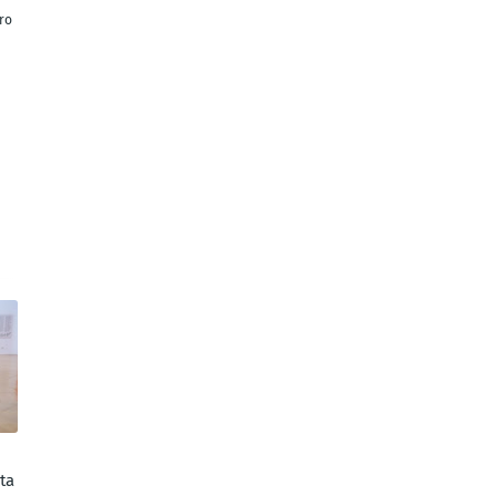
ro
ta