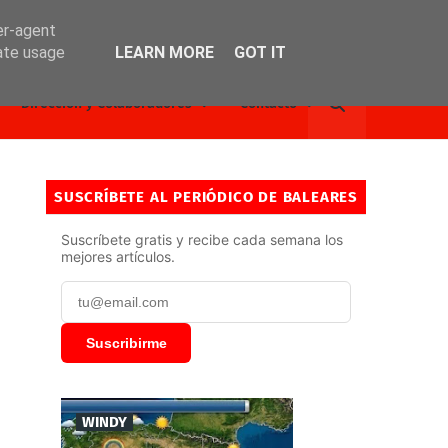
er-agent
rate usage
LEARN MORE
GOT IT
Dirección y Colaboradores
Contacto
SUSCRÍBETE AL PERIÓDICO DE BALEARES
Suscríbete gratis y recibe cada semana los
mejores artículos.
Suscribirme
WINDY