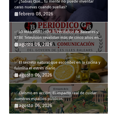
✅ ¿Sabías Que… tu mente no puede inventar
caras nuevas cuando sueñas?
febrero 08, 2026
✅ LO MÁS VISTO HOY: El Periódico de Baleares y
RTBE Televisión revalidan más de cinco años en
la Guía de la Comunicación del Govern de les Illes
agosto 06, 2026
Balears
✅ El secreto natural que escondes en la cocina y
fulmina el estrés diario
agosto 06, 2026
✅ Civismo en acción: El impacto real de cuidar
nuestros espacios públicos
agosto 06, 2026