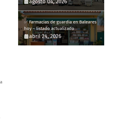
y la complicidad de un fracaso
agosto 04, 2026
heredado
✅ Farmacias de guardia en Baleares
hoy – listado actualizado
abril 24, 2026
na
e