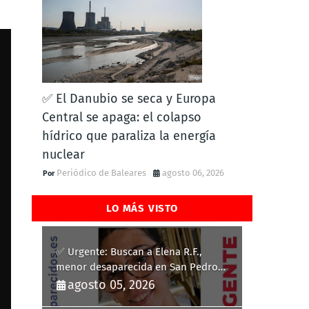
✅ El Danubio se seca y Europa
Central se apaga: el colapso
hídrico que paraliza la energía
nuclear
Periódico de Baleares
agosto 06, 2026
LO MÁS VISTO
✅ Urgente: Buscan a Elena R.F.,
menor desaparecida en San Pedro
del Pinatar
agosto 05, 2026