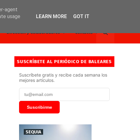
er-agent
rate usage
LEARN MORE
GOT IT
Dirección y Colaboradores
Contacto
SUSCRÍBETE AL PERIÓDICO DE BALEARES
Suscríbete gratis y recibe cada semana los
mejores artículos.
Suscribirme
SEQUIA