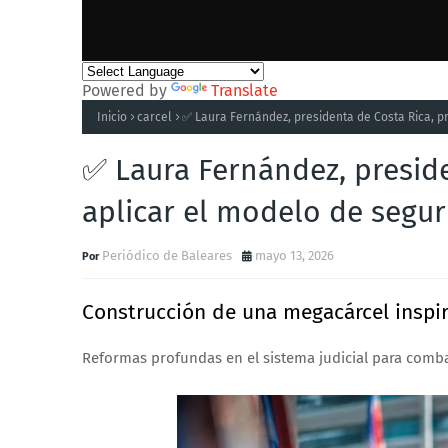
Powered by
Translate
Inicio
carcel
✅ Laura Fernández, presidenta de Costa Rica, p
✅ Laura Fernández, presid
aplicar el modelo de segu
Periódico de Baleares
mayo 13, 2026
Construcción de una megacárcel inspir
Reformas profundas en el sistema judicial para combati