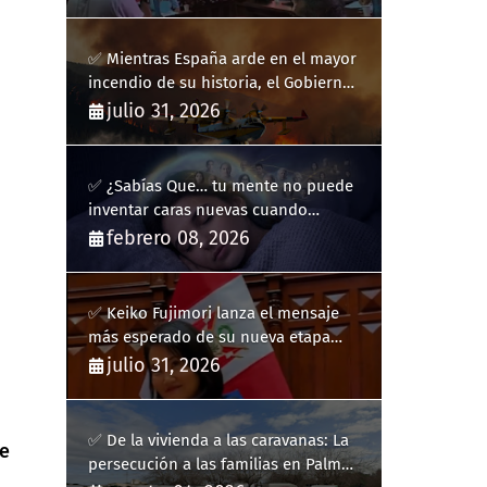
✅ Mientras España arde en el mayor
incendio de su historia, el Gobierno
bloquea siete hidroaviones por
julio 31, 2026
"ahorrarse" dinero
✅ ¿Sabías Que… tu mente no puede
inventar caras nuevas cuando
sueñas?
febrero 08, 2026
✅ Keiko Fujimori lanza el mensaje
más esperado de su nueva etapa
como presidenta de Perú
julio 31, 2026
✅ De la vivienda a las caravanas: La
e
persecución a las familias en Palma