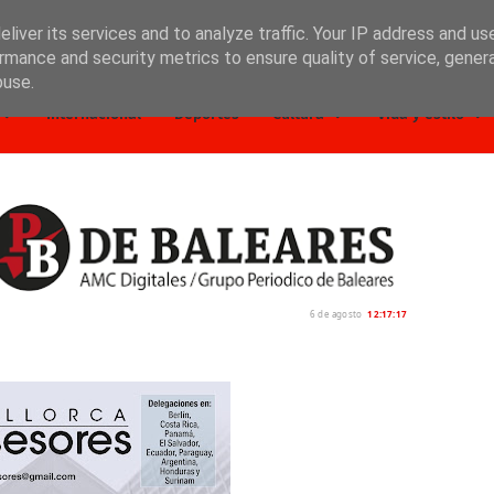
liver its services and to analyze traffic. Your IP address and us
rmance and security metrics to ensure quality of service, gene
buse.
Internacional
Deportes
Cultura
Vida y estilo
6 de agosto
12:17:19