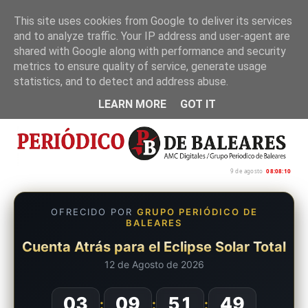
This site uses cookies from Google to deliver its services
and to analyze traffic. Your IP address and user-agent are
Inicio
Nosotros
Política de privacidad
shared with Google along with performance and security
metrics to ensure quality of service, generate usage
statistics, and to detect and address abuse.
LEARN MORE
GOT IT
9 de agosto
08:08:11
OFRECIDO POR
GRUPO PERIÓDICO DE
BALEARES
Cuenta Atrás para el Eclipse Solar Total
12 de Agosto de 2026
03
09
51
48
:
:
: