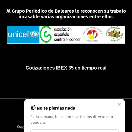
Al Grupo Periódico de Baleares le reconocen su trabajo
incasable varias organizaciones entre ellas:
Cotizaciones IBEX 35 en tiempo real
×
📬 No te pierdas nada
INICIO
QUIÉNES SOMOS
POLÍTICA DE PRIVACIDAD
Cada semana, los mejores artículos directo a tu
bandeja.
Copyright
2026
AMC Digitales / Grupo Periódico de Baleares