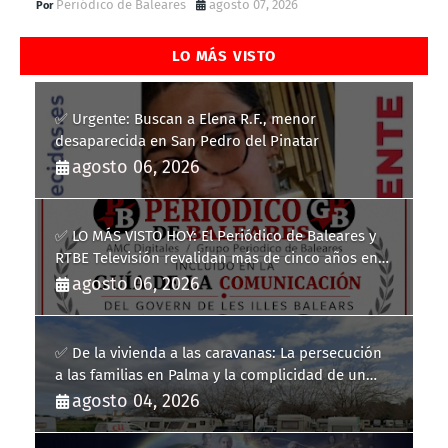
Periódico de Baleares
agosto 07, 2026
LO MÁS VISTO
✅ Urgente: Buscan a Elena R.F., menor
desaparecida en San Pedro del Pinatar
agosto 06, 2026
✅ LO MÁS VISTO HOY: El Periódico de Baleares y
RTBE Televisión revalidan más de cinco años en
la Guía de la Comunicación del Govern de les Illes
agosto 06, 2026
Balears
✅ De la vivienda a las caravanas: La persecución
a las familias en Palma y la complicidad de un
fracaso heredado
agosto 04, 2026