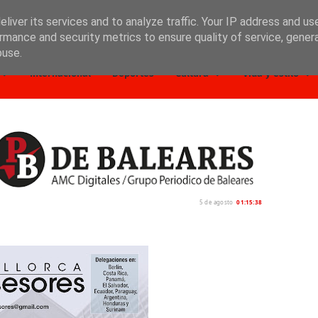
liver its services and to analyze traffic. Your IP address and us
rmance and security metrics to ensure quality of service, gene
buse.
Internacional
Deportes
Cultura
Vida y estilo
5 de agosto
01:15:39