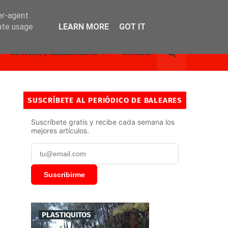
er-agent
rate usage
LEARN MORE
GOT IT
Dirección y Colaboradores
Contacto
SUSCRÍBETE AL PERIÓDICO DE BALEARES
Suscríbete gratis y recibe cada semana los
mejores artículos.
Suscribirme
PLASTIQUITOS