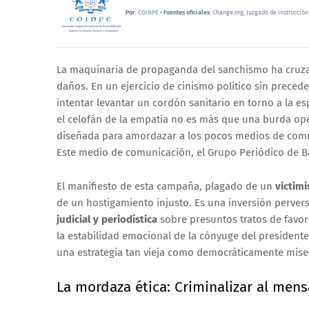
Por:
COINPE •
Fuentes oficiales:
Change.org, Juzgado de Instrucción
La maquinaria de propaganda del sanchismo ha cruzad
daños. En un ejercicio de cinismo político sin preced
intentar levantar un cordón sanitario en torno a la 
el celofán de la empatía no es más que una burda ope
diseñada para amordazar a los pocos medios de comuni
Este medio de comunicación, el Grupo Periódico de Ba
El manifiesto de esta campaña, plagado de un
victim
de un hostigamiento injusto
.
Es una inversión pervers
judicial y periodística
sobre presuntos tratos de favor 
la estabilidad emocional de la cónyuge del presiden
una estrategia tan vieja como democráticamente mise
La mordaza ética: Criminalizar al mens