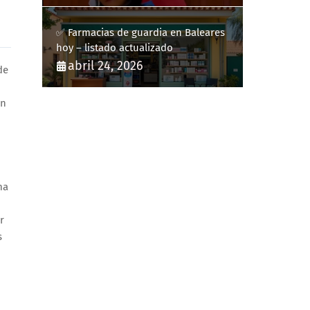
✅ Farmacias de guardia en Baleares
hoy – listado actualizado
abril 24, 2026
de
en
ma
n
r
s