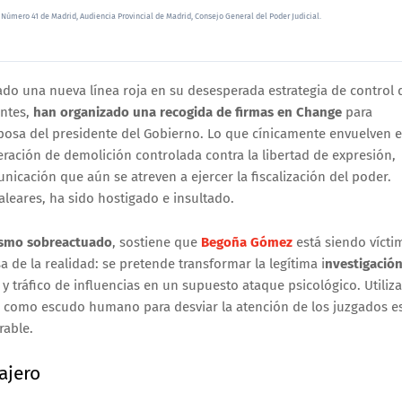
 Número 41 de Madrid, Audiencia Provincial de Madrid, Consejo General del Poder Judicial.
o una nueva línea roja en su desesperada estrategia de control 
entes,
han organizado una recogida de firmas en Change
para
esposa del presidente del Gobierno. Lo que cínicamente envuelven 
ración de demolición controlada contra la libertad de expresión,
cación que aún se atreven a ejercer la fiscalización del poder.
leares, ha sido hostigado e insultado.
ismo sobreactuado
, sostiene que
Begoña Gómez
está siendo vícti
a de la realidad: se pretende transformar la legítima i
nvestigació
y tráfico de influencias en un supuesto ataque psicológico. Utiliza
te como escudo humano para desviar la atención de los juzgados e
rable.
ajero