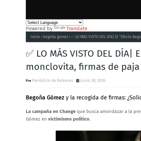
Powered by
Translate
Inicio
begoña gomez
✅ LO MÁS VISTO DEL DÍA| El "Efecto Begoñ
✅ LO MÁS VISTO DEL DÍA| E
monclovita, firmas de paja 
Periódico de Baleares
junio 30, 2026
Begoña Gómez
y la recogida de firmas: ¿Sol
La campaña en Change
que busca amordazar a la prens
Gómez en
victimismo político
.