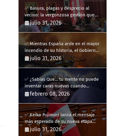
✅ Basura, plagas y desprecio al
vecino: la vergonzosa gestión que
ha hecho estallar a Llucmajor
julio 31, 2026
✅ Mientras España arde en el mayor
incendio de su historia, el Gobierno
bloquea siete hidroaviones por
julio 31, 2026
"ahorrarse" dinero
✅ ¿Sabías Que… tu mente no puede
inventar caras nuevas cuando
sueñas?
febrero 08, 2026
✅ Keiko Fujimori lanza el mensaje
más esperado de su nueva etapa
como presidenta de Perú
julio 31, 2026