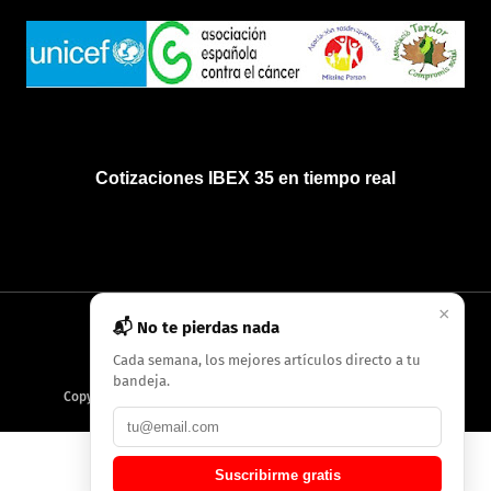
Cotizaciones IBEX 35 en tiempo real
×
📬 No te pierdas nada
INICIO
QUIÉNES SOMOS
POLÍTICA DE PRIVACIDAD
Cada semana, los mejores artículos directo a tu
bandeja.
Copyright
2026
AMC Digitales / Grupo Periódico de Baleares
Suscribirme gratis