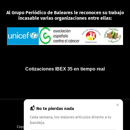
Al Grupo Periódico de Baleares le reconocen su trabajo
incasable varias organizaciones entre ellas:
Cotizaciones IBEX 35 en tiempo real
×
📬 No te pierdas nada
INICIO
QUIÉNES SOMOS
POLÍTICA DE PRIVACIDAD
Cada semana, los mejores artículos directo a tu
bandeja.
Copyright
2026
AMC Digitales / Grupo Periódico de Baleares