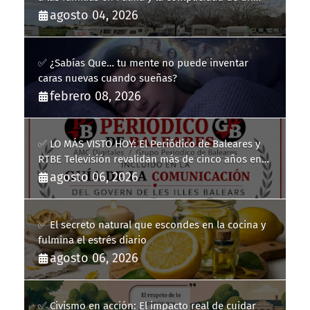
fracaso heredado
agosto 04, 2026
✅ ¿Sabías Que… tu mente no puede inventar
caras nuevas cuando sueñas?
febrero 08, 2026
✅ LO MÁS VISTO HOY: El Periódico de Baleares y
RTBE Televisión revalidan más de cinco años en
la Guía de la Comunicación del Govern de les Illes
agosto 06, 2026
Balears
✅ El secreto natural que escondes en la cocina y
fulmina el estrés diario
agosto 06, 2026
✅ Civismo en acción: El impacto real de cuidar