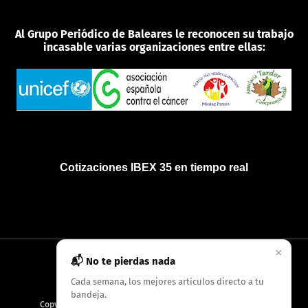
Al Grupo Periódico de Baleares le reconocen su trabajo
incasable varias organizaciones entre ellas:
Cotizaciones IBEX 35 en tiempo real
×
📬 No te pierdas nada
INICIO
QUIÉNES SOMOS
POLÍTICA DE PRIVACIDAD
Cada semana, los mejores artículos directo a tu
bandeja.
Copyright
2026
AMC Digitales / Grupo Periódico de Baleares