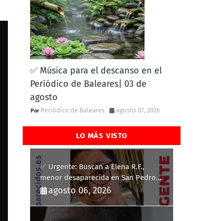
✅ Música para el descanso en el
Periódico de Baleares| 03 de
agosto
Periódico de Baleares
agosto 07, 2026
LO MÁS VISTO
✅ Urgente: Buscan a Elena R.F.,
menor desaparecida en San Pedro
del Pinatar
agosto 06, 2026