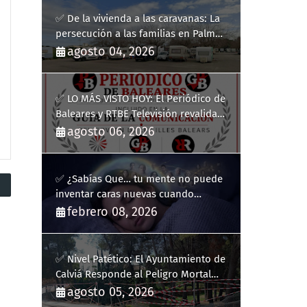
✅ De la vivienda a las caravanas: La
persecución a las familias en Palma
y la complicidad de un fracaso
agosto 04, 2026
heredado
✅ LO MÁS VISTO HOY: El Periódico de
Baleares y RTBE Televisión revalidan
más de cinco años en la Guía de la
agosto 06, 2026
Comunicación del Govern de les Illes
Balears
✅ ¿Sabías Que… tu mente no puede
inventar caras nuevas cuando
sueñas?
febrero 08, 2026
✅ Nivel Patético: El Ayuntamiento de
Calviá Responde al Peligro Mortal
con "Plastiquitos"
agosto 05, 2026