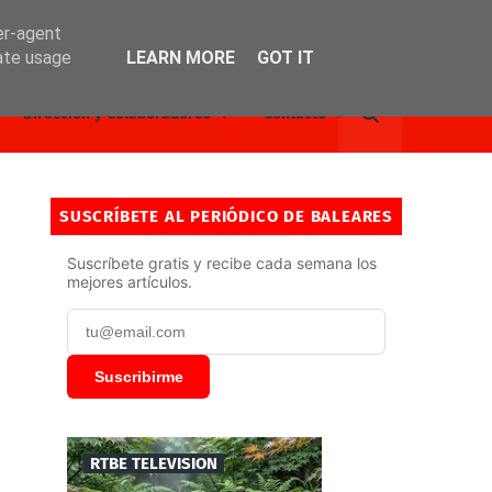
er-agent
rate usage
LEARN MORE
GOT IT
Dirección y Colaboradores
Contacto
SUSCRÍBETE AL PERIÓDICO DE BALEARES
Suscríbete gratis y recibe cada semana los
mejores artículos.
Suscribirme
RTBE TELEVISION