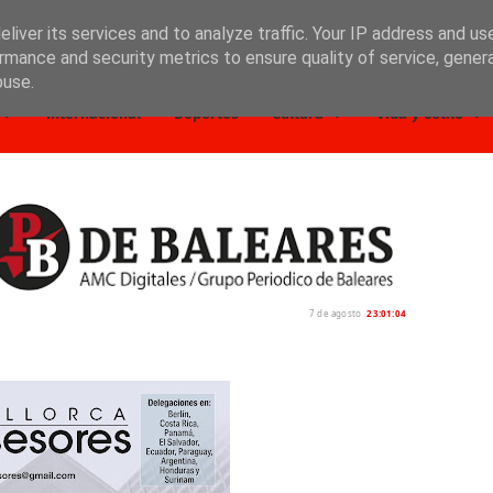
liver its services and to analyze traffic. Your IP address and us
rmance and security metrics to ensure quality of service, gene
buse.
Internacional
Deportes
Cultura
Vida y estilo
7 de agosto
23:01:05