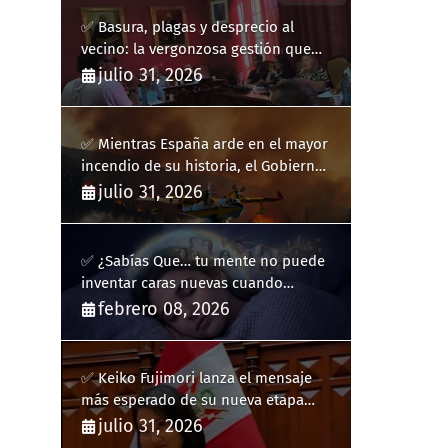
✅ Basura, plagas y desprecio al
vecino: la vergonzosa gestión que
ha hecho estallar a Llucmajor
julio 31, 2026
✅ Mientras España arde en el mayor
incendio de su historia, el Gobierno
bloquea siete hidroaviones por
julio 31, 2026
"ahorrarse" dinero
✅ ¿Sabías Que… tu mente no puede
inventar caras nuevas cuando
sueñas?
febrero 08, 2026
✅ Keiko Fujimori lanza el mensaje
más esperado de su nueva etapa
como presidenta de Perú
julio 31, 2026