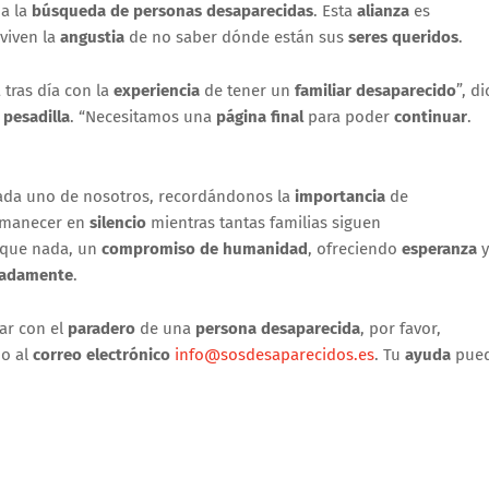
a la
búsqueda de personas desaparecidas
. Esta
alianza
es
 viven la
angustia
de no saber dónde están sus
seres queridos
.
a tras día con la
experiencia
de tener un
familiar desaparecido
”, di
a
pesadilla
. “Necesitamos una
página final
para poder
continuar
.
cada uno de nosotros, recordándonos la
importancia
de
rmanecer en
silencio
mientras tantas familias siguen
 que nada, un
compromiso de humanidad
, ofreciendo
esperanza
y
radamente
.
ar con el
paradero
de una
persona desaparecida
, por favor,
 o al
correo electrónico
info@sosdesaparecidos.es
. Tu
ayuda
pue