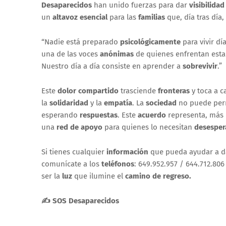
Desaparecidos
han unido fuerzas para dar
visibilidad
un
altavoz esencial
para las
familias
que, día tras día,
“Nadie está preparado
psicológicamente
para vivir dí
una de las voces
anónimas
de quienes enfrentan est
Nuestro día a día consiste en aprender a
sobrevivir
.”
Este
dolor compartido
trasciende
fronteras
y toca a 
la
solidaridad
y la
empatía
. La
sociedad
no puede pe
esperando
respuestas
. Este
acuerdo
representa, más
una
red de apoyo
para quienes lo necesitan
desespe
Si tienes cualquier
información
que pueda ayudar a d
comunícate a los
teléfonos
: 649.952.957 / 644.712.806
ser la
luz
que ilumine el
camino de regreso.
✍
SOS Desaparecidos