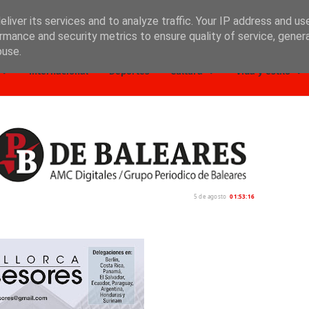
liver its services and to analyze traffic. Your IP address and us
rmance and security metrics to ensure quality of service, gene
buse.
Internacional
Deportes
Cultura
Vida y estilo
5 de agosto
01:53:17