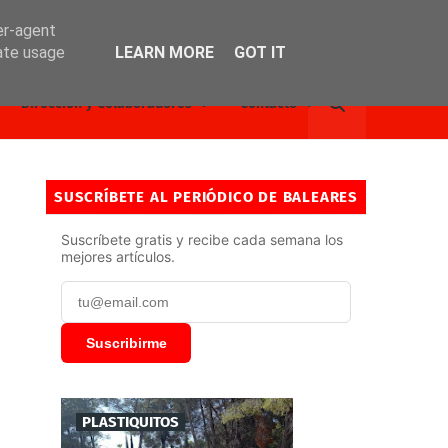
er-agent
rate usage
LEARN MORE
GOT IT
Dirección y Colaboradores
Contacto
SUSCRÍBETE AL PERIÓDICO DE BALEARES
Suscríbete gratis y recibe cada semana los
mejores artículos.
Suscribirme
PLASTIQUITOS