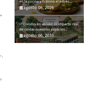
en la cocina y fulmina el estrés
diario
agosto 06, 2026
e»
✅ Civismo en acción: El impacto real
de cuidar nuestros espacios
públicos
agosto 06, 2026
-,
su