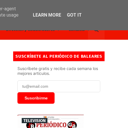
er-agent
rate usage
LEARN MORE
GOT IT
Dirección y Colaboradores
Contacto
SUSCRÍBETE AL PERIÓDICO DE BALEARES
Suscríbete gratis y recibe cada semana los
mejores artículos.
Suscribirme
TELEVISION