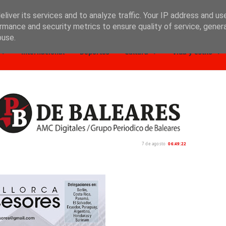
liver its services and to analyze traffic. Your IP address and us
rmance and security metrics to ensure quality of service, gene
buse.
Internacional
Deportes
Cultura
Vida y estilo
7 de agosto
06:49:23