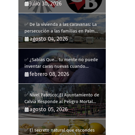
Comunicación Digitales
julio 30, 2026
✅ De la vivienda a las caravanas: La
persecución a las familias en Palma
y la complicidad de un fracaso
agosto 04, 2026
heredado
✅ ¿Sabías Que… tu mente no puede
inventar caras nuevas cuando
sueñas?
febrero 08, 2026
✅ Nivel Patético: El Ayuntamiento de
Calviá Responde al Peligro Mortal
con "Plastiquitos"
agosto 05, 2026
✅ El secreto natural que escondes