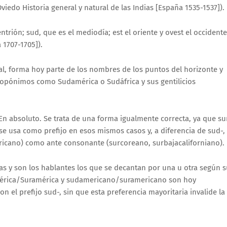
iedo Historia general y natural de las Indias [España 1535-1537]).
ón; sud, que es el mediodía; est el oriente y ovest el occident
1707-1705]).
al, forma hoy parte de los nombres de los puntos del horizonte y
topónimos como Sudamérica o Sudáfrica y sus gentilicios
 En absoluto. Se trata de una forma igualmente correcta, ya que sur
se usa como prefijo en esos mismos casos y, a diferencia de sud-,
ricano) como ante consonante (surcoreano, surbajacaliforniano).
as y son los hablantes los que se decantan por una u otra según 
mérica/Suramérica y sudamericano/suramericano son hoy
on el prefijo sud-, sin que esta preferencia mayoritaria invalide la