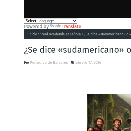
Powered by
Translate
Inicio
*real academia española
¿Se dice «sudamericano» o 
¿Se dice «sudamericano» 
Periódico de Baleares
febrero 17, 2026