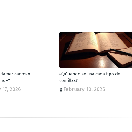
udamericano» o
✅¿Cuándo se usa cada tipo de
ano»?
comillas?
 17, 2026
February 10, 2026