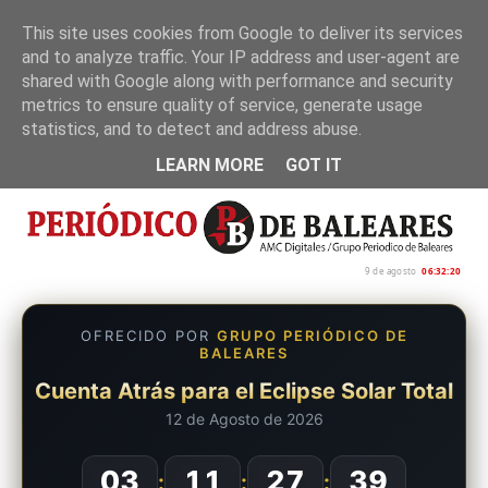
This site uses cookies from Google to deliver its services
and to analyze traffic. Your IP address and user-agent are
Inicio
Nosotros
Política de privacidad
shared with Google along with performance and security
metrics to ensure quality of service, generate usage
statistics, and to detect and address abuse.
LEARN MORE
GOT IT
9 de agosto
06:32:21
OFRECIDO POR
GRUPO PERIÓDICO DE
BALEARES
Cuenta Atrás para el Eclipse Solar Total
12 de Agosto de 2026
03
11
27
38
:
:
: