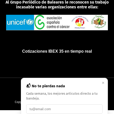
Al Grupo Periódico de Baleares le reconocen su trabajo
incasable varias organizaciones entre ellas:
Cotizaciones IBEX 35 en tiempo real
×
📬 No te pierdas nada
INICIO
QUIÉNES SOMOS
POLÍTICA DE PRIVACIDAD
Cada semana, los mejores artículos directo a tu
bandeja.
Copyright
2026
AMC Digitales / Grupo Periódico de Baleares