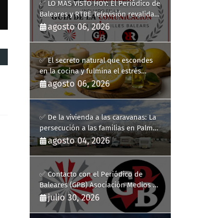
✅ LO MÁS VISTO HOY: El Periódico de
Baleares y RTBE Televisión revalidan
más de cinco años en la Guía de la
agosto 06, 2026
Comunicación del Govern de les Illes
Balears
✅ El secreto natural que escondes
en la cocina y fulmina el estrés
diario
agosto 06, 2026
✅ De la vivienda a las caravanas: La
persecución a las familias en Palma
y la complicidad de un fracaso
agosto 04, 2026
heredado
✅ Contacto con el Periódico de
Baleares (GPB) Asociación Medios de
Comunicación Digitales
julio 30, 2026