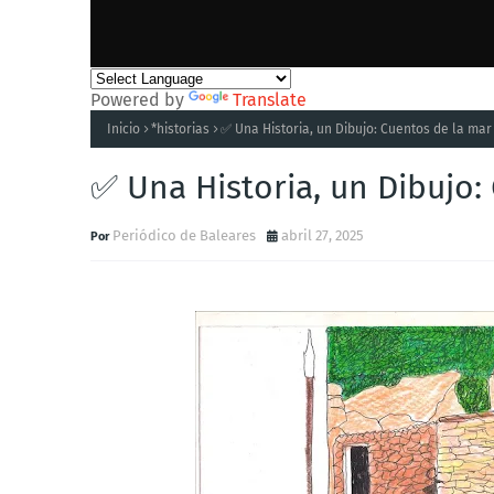
Powered by
Translate
Inicio
*historias
✅ Una Historia, un Dibujo: Cuentos de la mar
✅ Una Historia, un Dibujo:
Periódico de Baleares
abril 27, 2025