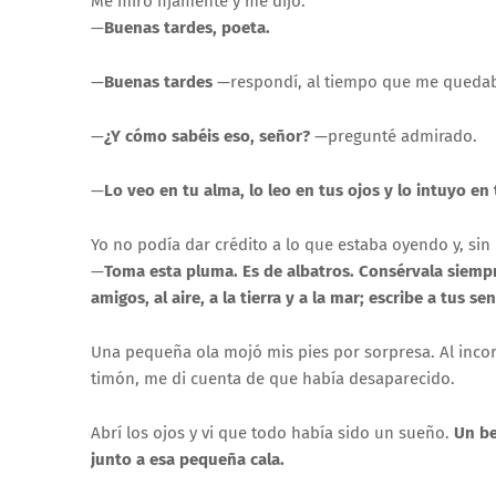
Me miró fijamente y me dijo:
—
Buenas tardes, poeta.
—
Buenas tardes
—respondí, al tiempo que me quedaba 
—
¿Y cómo sabéis eso, señor?
—pregunté admirado.
—
Lo veo en tu alma, lo leo en tus ojos y lo intuyo en
Yo no podía dar crédito a lo que estaba oyendo y, sin
—
Toma esta pluma. Es de albatros. Consérvala siempre 
amigos, al aire, a la tierra y a la mar; escribe a tus s
Una pequeña ola mojó mis pies por sorpresa. Al incor
timón, me di cuenta de que había desaparecido.
Abrí los ojos y vi que todo había sido un sueño.
Un be
junto a esa pequeña cala.