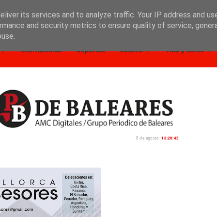
liver its services and to analyze traffic. Your IP address and us
rmance and security metrics to ensure quality of service, gene
buse.
Internacional
Deportes
Cultura
Vida y estilo
8 de agosto
18:20:47