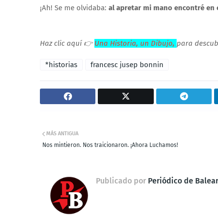
¡Ah! Se me olvidaba:
al apretar mi mano encontré en e
Haz clic aquí 👉
Una Historia, un Dibujo,
para descubr
*historias
francesc jusep bonnin
MÁS ANTIGUA
Nos mintieron. Nos traicionaron. ¡Ahora Luchamos!
Publicado por
Periódico de Balea