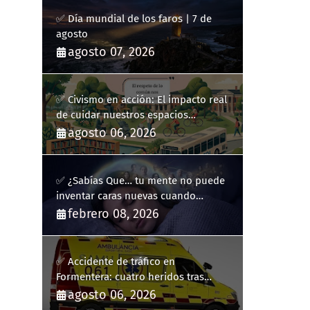
✅ Día mundial de los faros | 7 de
agosto
agosto 07, 2026
✅ Civismo en acción: El impacto real
de cuidar nuestros espacios
públicos
agosto 06, 2026
✅ ¿Sabías Que… tu mente no puede
inventar caras nuevas cuando
sueñas?
febrero 08, 2026
✅ Accidente de tráfico en
Formentera: cuatro heridos tras
volcar un turismo en la PM-820-2
agosto 06, 2026